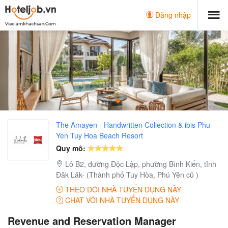
Đăng nhập
The Amayen - Handwritten Collection & ibis Phu
Yen Tuy Hoa Beach Resort
Quy mô:
Lô B2, đường Độc Lập, phường Bình Kiến, tỉnh
Đăk Lăk- (Thành phố Tuy Hòa, Phú Yên cũ )
THEO DÕI NHÀ TUYỂN DỤNG NÀY
CHAT VỚI NHÀ TUYỂN DỤNG NÀY
Revenue and Reservation Manager