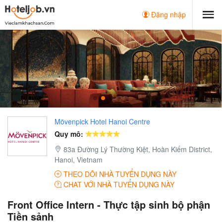
Đăng nhập
Mövenpick Hotel Hanoi Centre
Quy mô:
83a Đường Lý Thường Kiệt, Hoàn Kiếm District,
Hanoi, Vietnam
THEO DÕI NHÀ TUYỂN DỤNG NÀY
CHAT VỚI NHÀ TUYỂN DỤNG NÀY
Front Office Intern - Thực tập sinh bộ phận
Tiền sảnh