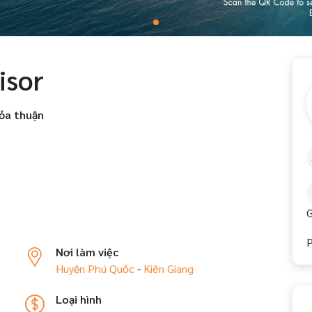
isor
ỏa thuận
G
P
Nơi làm việc
Huyện Phú Quốc
-
Kiên Giang
Loại hình