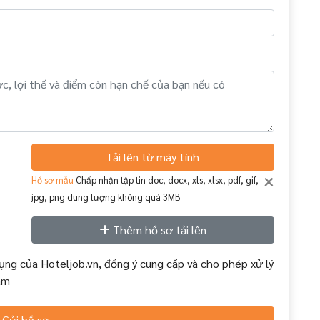
Tải lên từ máy tính
×
Hồ sơ mẫu
Chấp nhận tập tin doc, docx, xls, xlsx, pdf, gif,
jpg, png dung lượng không quá 3MB
Thêm hồ sơ tải lên
ụng của Hoteljob.vn, đồng ý cung cấp và cho phép xử lý
àm
Gửi hồ sơ