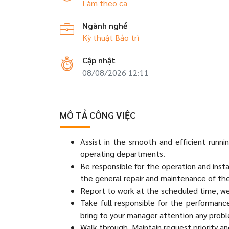
Làm theo ca
Ngành nghề
Kỹ thuật
Bảo trì
Cập nhật
08/08/2026 12:11
MÔ TẢ CÔNG VIỆC
Assist in the smooth and efficient runni
operating departments.
Be responsible for the operation and inst
the general repair and maintenance of the
Report to work at the scheduled time, we
Take full responsible for the performance
bring to your manager attention any probl
Walk through, Maintain request priority an