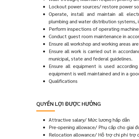
Lockout power sources/ restore power so
Operate, install and maintain all elec
plumbing and water distribution systems,
Perform inspections of operating machine
Conduct guest room maintenance in acco
Ensure all workshop and working areas are 
Ensure all work is carried out in accorda
municipal, state and federal guidelines.
Ensure all equipment is used accordin
equipment is well maintained and in a good
Qualifications
QUYỀN LỢI ĐƯỢC HƯỞNG
Attractive salary/ Mức lương hấp dẫn
Pre-opening allowace/ Phụ cấp cho giai đ
Relocation allowance/ Hỗ trợ chi phí trợ cấ