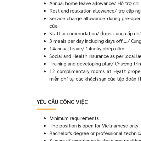
Annual home leave allowance/ Hỗ trợ chi
Rest and relaxation allowance/ trợ cấp n
Service charge allowance during pre-ope
cửa
Staff accommodation/ được cung cấp nhà 
3 meals per day including days off…./ Cun
14annual leave/ 14ngày phép năm
Social and Health insurance as per local l
Training and developing plan/ Chương trìn
12 complimentary rooms at Hyatt prope
miễn phí tại các khách sạn của tập đoàn 
YÊU CẦU CÔNG VIỆC
Minimum requirements
The position is open for Vietnamese only
Bachelor's degree or professional technica
3 years of experience in the same positio