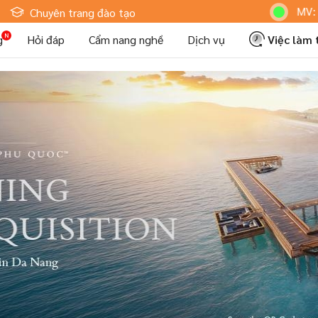
Hoteljob MV: "Tôi Là Nh
Chuyên trang đào tạo
g
Hỏi đáp
Cẩm nang nghề
Dịch vụ
Việc làm