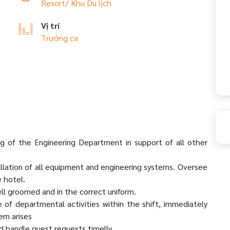
Resort/ Khu Du lịch
Vị trí
Trưởng ca
ng of the Engineering Department in support of all other
allation of all equipment and engineering systems. Oversee
 hotel.
ll groomed and in the correct uniform.
 of departmental activities within the shift, immediately
em arises
d handle guest requests timelly.