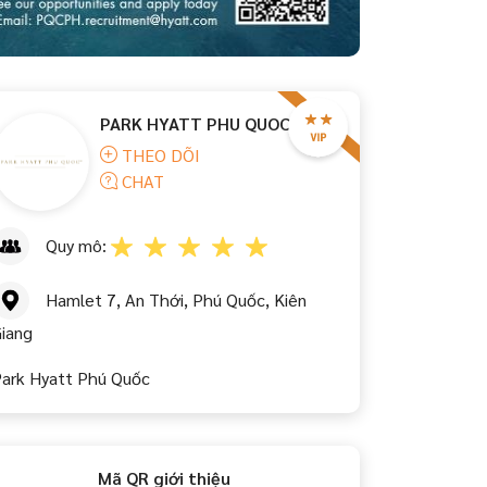
PARK HYATT PHU QUOC
THEO DÕI
CHAT
Quy mô:
Hamlet 7, An Thới, Phú Quốc, Kiên
iang
ark Hyatt Phú Quốc
Mã QR giới thiệu