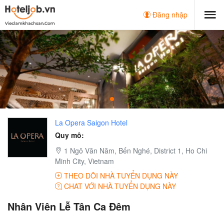
Đăng nhập
La Opera Saigon Hotel
Quy mô:
1 Ngô Văn Năm, Bến Nghé, District 1, Ho Chi
Minh City, Vietnam
THEO DÕI NHÀ TUYỂN DỤNG NÀY
CHAT VỚI NHÀ TUYỂN DỤNG NÀY
Nhân Viên Lễ Tân Ca Đêm