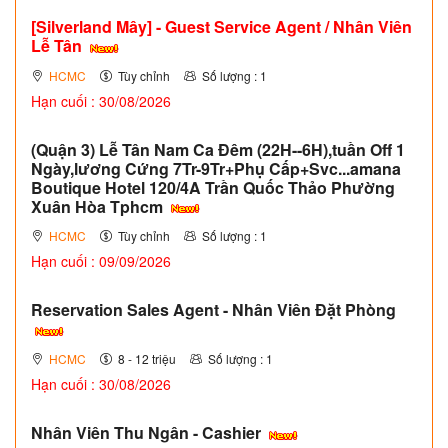
[Silverland Mây] - Guest Service Agent / Nhân Viên
Lễ Tân
HCMC
Tùy chỉnh
Số lượng : 1
Hạn cuối : 30/08/2026
(Quận 3) Lễ Tân Nam Ca Đêm (22H--6H),tuần Off 1
Ngày,lương Cứng 7Tr-9Tr+Phụ Cấp+Svc...amana
Boutique Hotel 120/4A Trần Quốc Thảo Phường
Xuân Hòa Tphcm
HCMC
Tùy chỉnh
Số lượng : 1
Hạn cuối : 09/09/2026
Reservation Sales Agent - Nhân Viên Đặt Phòng
HCMC
8 - 12 triệu
Số lượng : 1
Hạn cuối : 30/08/2026
Nhân Viên Thu Ngân - Cashier