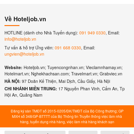
Về Hoteljob.vn
HOTLINE (dành cho Nhà Tuyển dụng):
091 949 0330
, Email:
info@hoteljob.vn
Tư vấn & hỗ trợ Ứng viên:
091 668 0330
, Email:
ungvien@hoteljob.vn
Website:
Hoteljob.vn; Tuyencongnhan.vn; Vieclamnhamay.vn;
Hotelmart.vn; Nghekhachsan.com; Travelmart.vn; Grabviec.vn
HÀ NỘI:
97 Doãn Kế Thiện, Mai Dịch, Cầu Giấy, Hà Nội
CHI NHÁNH MIỀN TRUNG:
17 Nguyễn Phan Vinh, Cẩm An, Tp
Hội An, Quảng Nam
Đăng ký sàn TMĐT số 2015-0205/ĐK/TMĐT của Bộ Công thương; GP
MXH số 348/GP-BTTTT của Bộ Thông tin Truyền thông việc làm nhà
hàng, tuyển dụng nhà hàng, việc làm nhà hàng khách sạn