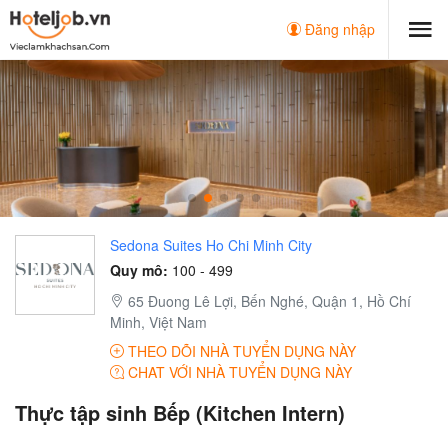
Đăng nhập
Sedona Suites Ho Chi Minh City
Quy mô:
100 - 499
65 Đuong Lê Lợi, Bến Nghé, Quận 1, Hồ Chí
Minh, Việt Nam
THEO DÕI NHÀ TUYỂN DỤNG NÀY
CHAT VỚI NHÀ TUYỂN DỤNG NÀY
Thực tập sinh Bếp (Kitchen Intern)