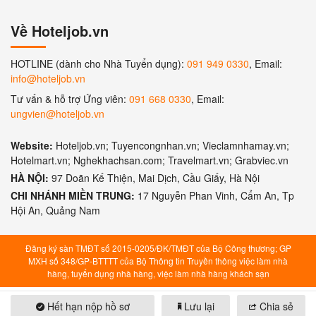
Về Hoteljob.vn
HOTLINE (dành cho Nhà Tuyển dụng):
091 949 0330
, Email:
info@hoteljob.vn
Tư vấn & hỗ trợ Ứng viên:
091 668 0330
, Email:
ungvien@hoteljob.vn
Website:
Hoteljob.vn; Tuyencongnhan.vn; Vieclamnhamay.vn;
Hotelmart.vn; Nghekhachsan.com; Travelmart.vn; Grabviec.vn
HÀ NỘI:
97 Doãn Kế Thiện, Mai Dịch, Cầu Giấy, Hà Nội
CHI NHÁNH MIỀN TRUNG:
17 Nguyễn Phan Vinh, Cẩm An, Tp
Hội An, Quảng Nam
Đăng ký sàn TMĐT số 2015-0205/ĐK/TMĐT của Bộ Công thương; GP
MXH số 348/GP-BTTTT của Bộ Thông tin Truyền thông việc làm nhà
hàng, tuyển dụng nhà hàng, việc làm nhà hàng khách sạn
Hết hạn nộp hồ sơ
Lưu lại
Chia sẻ