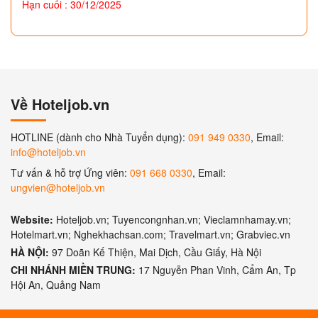
Hạn cuối : 30/12/2025
Về Hoteljob.vn
HOTLINE (dành cho Nhà Tuyển dụng):
091 949 0330
, Email:
info@hoteljob.vn
Tư vấn & hỗ trợ Ứng viên:
091 668 0330
, Email:
ungvien@hoteljob.vn
Website:
Hoteljob.vn; Tuyencongnhan.vn; Vieclamnhamay.vn;
Hotelmart.vn; Nghekhachsan.com; Travelmart.vn; Grabviec.vn
HÀ NỘI:
97 Doãn Kế Thiện, Mai Dịch, Cầu Giấy, Hà Nội
CHI NHÁNH MIỀN TRUNG:
17 Nguyễn Phan Vinh, Cẩm An, Tp
Hội An, Quảng Nam