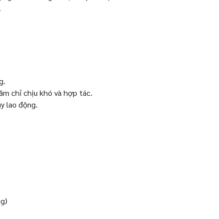
.
g.
hăm chỉ chịu khó và hợp tác.
uy lao động.
ng)