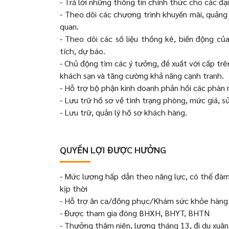
- Trả lời những thông tin chính thức cho các đại
- Theo dõi các chương trình khuyến mãi, quảng
quan.
- Theo dõi các số liệu thống kê, biến động củ
tích, dự báo.
- Chủ động tìm các ý tưởng, đề xuất với cấp tr
khách sạn và tăng cường khả năng cạnh tranh.
- Hỗ trợ bộ phận kinh doanh phản hồi các phàn 
- Lưu trữ hồ sơ về tình trạng phòng, mức giá, sửa
- Lưu trữ, quản lý hồ sơ khách hàng.
QUYỀN LỢI ĐƯỢC HƯỞNG
- Mức lương hấp dẫn theo năng lực, có thể đàm
kịp thời
- Hỗ trợ ăn ca/đồng phục/Khám sức khỏe hàn
- Được tham gia đóng BHXH, BHYT, BHTN
- Thưởng thâm niên, lương tháng 13, đi du xuân