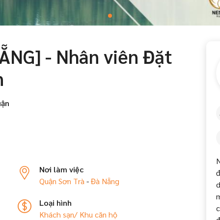
ẴNG] - Nhân viên Đặt
n
uận
N
Nơi làm việc
đ
Quận Sơn Trà
-
Đà Nẵng
d
m
Loại hình
c
Khách sạn/ Khu căn hộ
đ