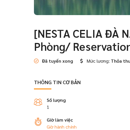
[NESTA CELIA ĐÀ N
Phòng/ Reservatio
Đã tuyển xong
Mức lương:
Thỏa th
THÔNG TIN CƠ BẢN
Số lượng
1
Giờ làm việc
Giờ hành chính