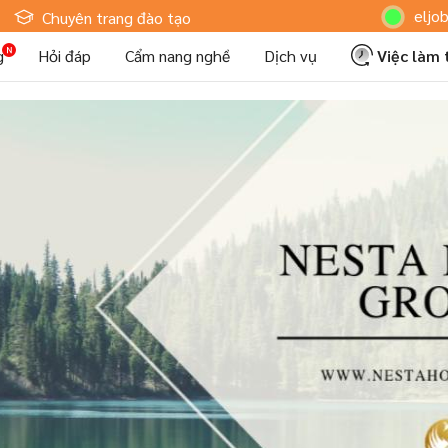
Hoteljob MV: "Tô
Chuyên trang đào tạo
g
Hỏi đáp
Cẩm nang nghề
Dịch vụ
Việc làm