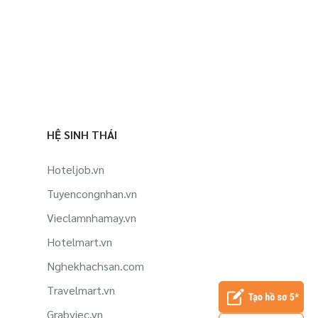
HỆ SINH THÁI
Hoteljob.vn
Tuyencongnhan.vn
Vieclamnhamay.vn
Hotelmart.vn
Nghekhachsan.com
Travelmart.vn
Grabviec.vn