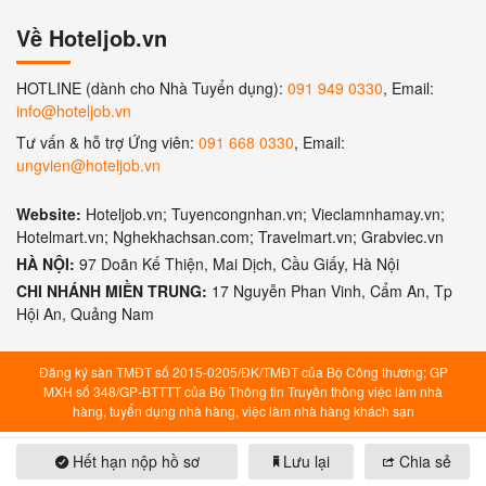
Về Hoteljob.vn
HOTLINE (dành cho Nhà Tuyển dụng):
091 949 0330
, Email:
info@hoteljob.vn
Tư vấn & hỗ trợ Ứng viên:
091 668 0330
, Email:
ungvien@hoteljob.vn
Website:
Hoteljob.vn; Tuyencongnhan.vn; Vieclamnhamay.vn;
Hotelmart.vn; Nghekhachsan.com; Travelmart.vn; Grabviec.vn
HÀ NỘI:
97 Doãn Kế Thiện, Mai Dịch, Cầu Giấy, Hà Nội
CHI NHÁNH MIỀN TRUNG:
17 Nguyễn Phan Vinh, Cẩm An, Tp
Hội An, Quảng Nam
Đăng ký sàn TMĐT số 2015-0205/ĐK/TMĐT của Bộ Công thương; GP
MXH số 348/GP-BTTTT của Bộ Thông tin Truyền thông việc làm nhà
hàng, tuyển dụng nhà hàng, việc làm nhà hàng khách sạn
Hết hạn nộp hồ sơ
Lưu lại
Chia sẻ