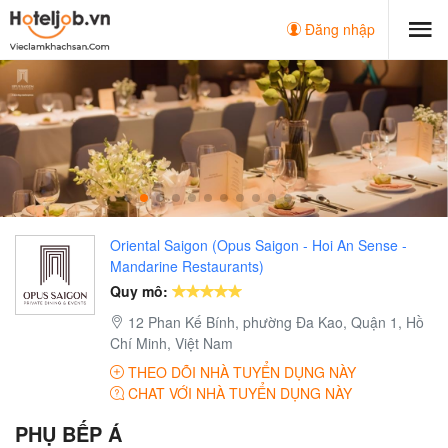
Đăng nhập
Oriental Saigon (Opus Saigon - Hoi An Sense -
Mandarine Restaurants)
Quy mô:
12 Phan Kế Bính, phường Đa Kao, Quận 1, Hồ
Chí Minh, Việt Nam
THEO DÕI NHÀ TUYỂN DỤNG NÀY
CHAT VỚI NHÀ TUYỂN DỤNG NÀY
PHỤ BẾP Á