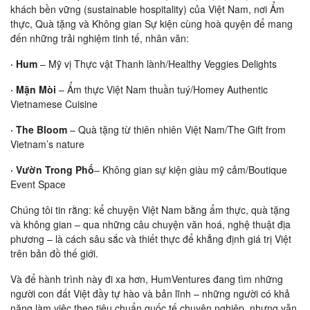
khách bền vững (sustainable hospitality) của Việt Nam, nơi Ẩm
thực, Quà tặng và Không gian Sự kiện cùng hoà quyện để mang
đến những trải nghiệm tinh tế, nhân văn:
· Hum
– Mỹ vị Thực vật Thanh lành/Healthy Veggies Delights
· Mặn Mòi
– Ẩm thực Việt Nam thuần tuý/Homey Authentic
Vietnamese Cuisine
· The Bloom
– Quà tặng từ thiên nhiên Việt Nam/The Gift from
Vietnam’s nature
· Vườn Trong Phố
– Không gian sự kiện giàu mỹ cảm/Boutique
Event Space
Chúng tôi tin rằng: kể chuyện Việt Nam bằng ẩm thực, quà tặng
và không gian – qua những câu chuyện văn hoá, nghệ thuật địa
phương – là cách sâu sắc và thiết thực để khẳng định giá trị Việt
trên bản đồ thế giới.
Và để hành trình này đi xa hơn, HumVentures đang tìm những
người con đất Việt đầy tự hào và bản lĩnh – những người có khả
năng làm việc theo tiêu chuẩn quốc tế chuyên nghiệp, nhưng vẫn