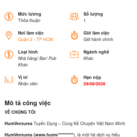
Mức lương
Số lượng
Thỏa thuận
1
Nơi làm việc
Giờ làm việc
Quận 2
-
TP HCM
Giờ hành chính
Loại hình
Ngành nghề
Nhà hàng/ Bar/ Pub
Khác
Khác
Vị trí
Hạn nộp
Nhân viên
29/08/2026
Mô tả công việc
VỀ CHÚNG TÔI
HumVentures
Tuyển Dụng – Cùng Kể Chuyện Việt Nam Mình
HumVentures (www.humv**********
), là một hệ dịch vụ hiếu