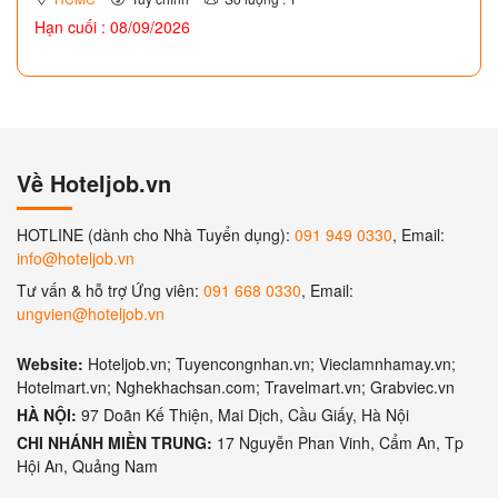
Hạn cuối : 08/09/2026
Về Hoteljob.vn
HOTLINE (dành cho Nhà Tuyển dụng):
091 949 0330
, Email:
info@hoteljob.vn
Tư vấn & hỗ trợ Ứng viên:
091 668 0330
, Email:
ungvien@hoteljob.vn
Website:
Hoteljob.vn; Tuyencongnhan.vn; Vieclamnhamay.vn;
Hotelmart.vn; Nghekhachsan.com; Travelmart.vn; Grabviec.vn
HÀ NỘI:
97 Doãn Kế Thiện, Mai Dịch, Cầu Giấy, Hà Nội
CHI NHÁNH MIỀN TRUNG:
17 Nguyễn Phan Vinh, Cẩm An, Tp
Hội An, Quảng Nam