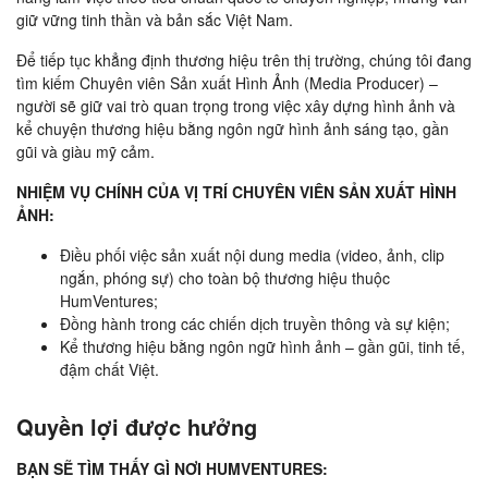
giữ vững tinh thần và bản sắc Việt Nam.
Để tiếp tục khẳng định thương hiệu trên thị trường, chúng tôi đang
tìm kiếm Chuyên viên Sản xuất Hình Ảnh (Media Producer) –
người sẽ giữ vai trò quan trọng trong việc xây dựng hình ảnh và
kể chuyện thương hiệu bằng ngôn ngữ hình ảnh sáng tạo, gần
gũi và giàu mỹ cảm.
NHIỆM VỤ CHÍNH CỦA VỊ TRÍ CHUYÊN VIÊN SẢN XUẤT HÌNH
ẢNH:
Điều phối việc sản xuất nội dung media (video, ảnh, clip
ngắn, phóng sự) cho toàn bộ thương hiệu thuộc
HumVentures;
Đồng hành trong các chiến dịch truyền thông và sự kiện;
Kể thương hiệu bằng ngôn ngữ hình ảnh – gần gũi, tinh tế,
đậm chất Việt.
Quyền lợi được hưởng
BẠN SẼ TÌM THẤY GÌ NƠI HUMVENTURES: