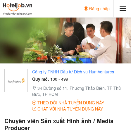
Đăng nhập
Công ty TNHH Đầu tư Dịch vụ HumVentures
Quy mô:
100 - 499
34 Đường số 11, Phường Thảo Điền, TP Thủ
Đức, TP HCM
THEO DÕI NHÀ TUYỂN DỤNG NÀY
CHAT VỚI NHÀ TUYỂN DỤNG NÀY
Chuyên viên Sản xuất Hình ảnh / Media
Producer