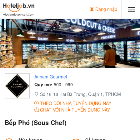
Đăng nhập
Annam Gourmet
Quy mô:
500 - 999
Số 16-18 Hai Bà Trưng, Quận 1, TPHCM
THEO DÕI NHÀ TUYỂN DỤNG NÀY
CHAT VỚI NHÀ TUYỂN DỤNG NÀY
Bếp Phó (Sous Chef)