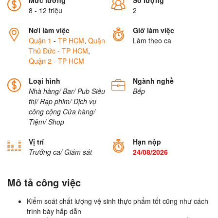
Mức lương
Số lượng
8 - 12 triệu
2
Nơi làm việc
Giờ làm việc
Quận 1
-
TP HCM
,
Quận
Làm theo ca
Thủ Đức
-
TP HCM
,
Quận 2
-
TP HCM
Loại hình
Ngành nghề
Nhà hàng/ Bar/ Pub
Siêu
Bếp
thị/ Rạp phim/ Dịch vụ
công cộng
Cửa hàng/
Tiệm/ Shop
Vị trí
Hạn nộp
Trưởng ca/ Giám sát
24/08/2026
Mô tả công việc
Kiểm soát chất lượng vệ sinh thực phẩm tốt cũng như cách
trình bày hấp dẫn