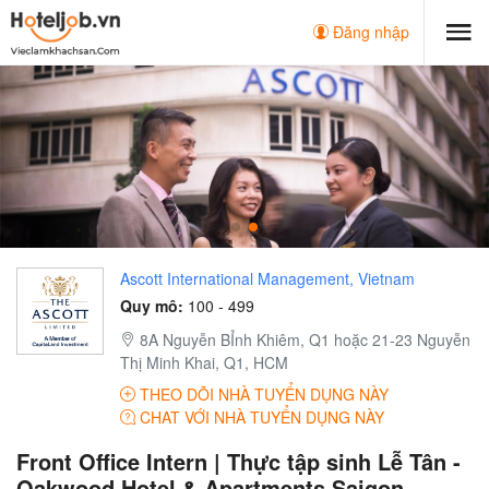
Đăng nhập
Ascott International Management, Vietnam
Quy mô:
100 - 499
8A Nguyễn BỈnh Khiêm, Q1 hoặc 21-23 Nguyễn
Thị Minh Khai, Q1, HCM
THEO DÕI NHÀ TUYỂN DỤNG NÀY
CHAT VỚI NHÀ TUYỂN DỤNG NÀY
Front Office Intern | Thực tập sinh Lễ Tân -
Oakwood Hotel & Apartments Saigon