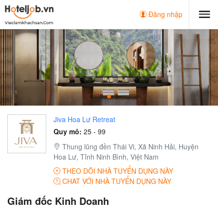
Đăng nhập
Jiva Hoa Lư Retreat
Quy mô:
25 - 99
Thung lũng đền Thái Vi, Xã Ninh Hải, Huyện
Hoa Lư, Tỉnh Ninh Bình, Việt Nam
THEO DÕI NHÀ TUYỂN DỤNG NÀY
CHAT VỚI NHÀ TUYỂN DỤNG NÀY
Giám đốc Kinh Doanh