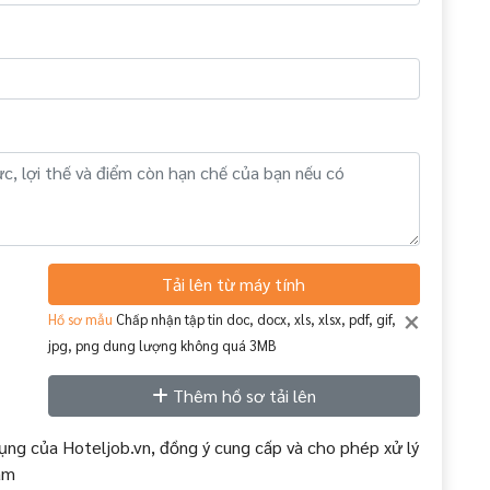
Tải lên từ máy tính
×
Hồ sơ mẫu
Chấp nhận tập tin doc, docx, xls, xlsx, pdf, gif,
jpg, png dung lượng không quá 3MB
Thêm hồ sơ tải lên
ụng của Hoteljob.vn, đồng ý cung cấp và cho phép xử lý
àm