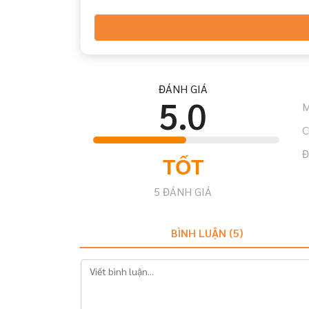
ĐÁNH GIÁ
5.0
M
C
Đ
TỐT
5
ĐÁNH GIÁ
BÌNH LUẬN (
5
)