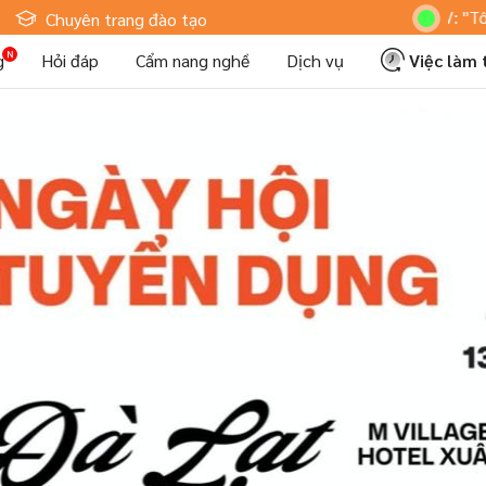
Hoteljob MV: "Tôi Là Nhâ
Chuyên trang đào tạo
g
Hỏi đáp
Cẩm nang nghề
Dịch vụ
Việc làm