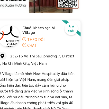
Chuỗi khách sạn M
Village
THEO DÕI
CHAT
232/15 Võ Thị Sáu, phường 7, District
, Ho Chi Minh City, Việt Nam
 Village là mô hình New Hospitality đầu tiên
uất hiện tại Việt Nam, mang đến giải pháp
ống hiện đại, tiện lợi, đầy cảm hứng cho
gười trẻ đang làm việc và sinh sống ở thành
hố. Với sự đầu tư nghiêm túc và dài hạn, M
illage đã nhanh chóng phát triển với gần 40
hi nhánh trên khắp thành phố Hồ Ch
Xem