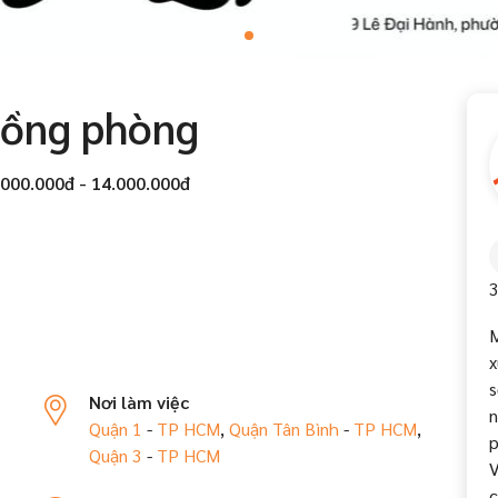
uồng phòng
.000.000đ - 14.000.000đ
3
M
x
s
Nơi làm việc
n
Quận 1
-
TP HCM
,
Quận Tân Bình
-
TP HCM
,
p
Quận 3
-
TP HCM
V
c