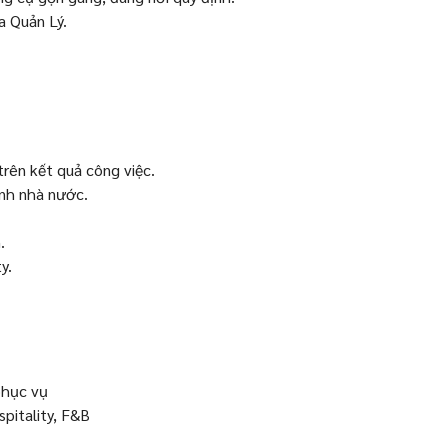
a Quản Lý.
rên kết quả công việc.
 nhà nước.
.
y.
phục vụ
pitality, F&B