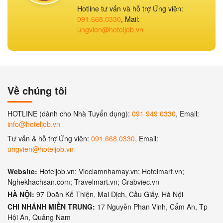
Hotline tư vấn và hỗ trợ Ứng viên:
091.668.0330
, Mail:
ungvien@hoteljob.vn
Về chúng tôi
HOTLINE (dành cho Nhà Tuyển dụng):
091 949 0330
, Email:
info@hoteljob.vn
Tư vấn & hỗ trợ Ứng viên:
091.668.0330
, Email:
ungvien@hoteljob.vn
Website:
Hoteljob.vn; Vieclamnhamay.vn; Hotelmart.vn;
Nghekhachsan.com; Travelmart.vn; Grabviec.vn
HÀ NỘI:
97 Doãn Kế Thiện, Mai Dịch, Cầu Giấy, Hà Nội
CHI NHÁNH MIỀN TRUNG:
17 Nguyễn Phan Vinh, Cẩm An, Tp
Hội An, Quảng Nam