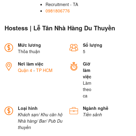
Recruitment - TA
0981806776
Hostess | Lễ Tân Nhà Hàng Du Thuyền
Mức lương
Số lượng
Thỏa thuận
5
Nơi làm việc
Giờ
Quận 4
-
TP HCM
làm
việc
Làm
theo
ca
Loại hình
Ngành nghề
Khách sạn/ Khu căn hộ
Tiền sảnh
Nhà hàng/ Bar/ Pub
Du
thuyền