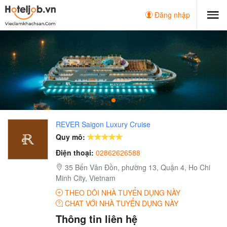
Đăng nhập
REVER Saigon Luxury Cruise
Quy mô:
Điện thoại:
02862626588
35 Bến Vân Đồn, phường 13, Quận 4, Ho Chi
Minh City, Vietnam
THEO DÕI NHÀ TUYỂN DỤNG NÀY
CHAT VỚI NHÀ TUYỂN DỤNG NÀY
Thông tin liên hệ