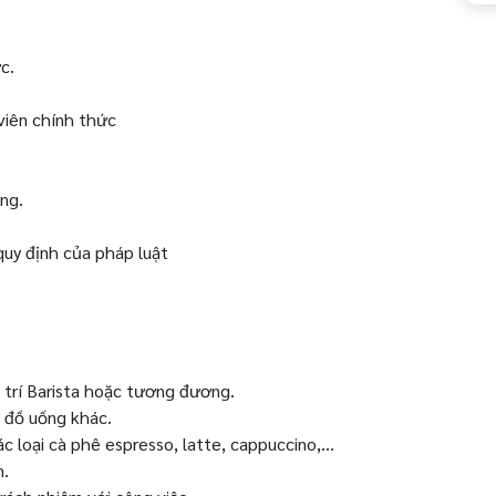
c.
viên chính thức
ng.
uy định của pháp luật
ị trí Barista hoặc tương đương.
ại đồ uống khác.
c loại cà phê espresso, latte, cappuccino,...
m.