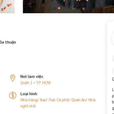
ỏa thuận
Nơi làm việc
Q
Quận 1
-
TP HCM
L
Loại hình
p
Nhà hàng/ Bar/ Pub
Cà phê/ Quán ăn/ Nhà
b
nghỉ nhỏ
g
c