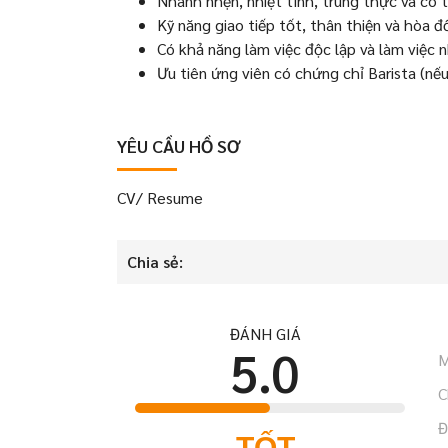
Nhanh nhẹn, nhiệt tình, trung thực và có t
Kỹ năng giao tiếp tốt, thân thiện và hòa đ
Có khả năng làm việc độc lập và làm việc 
Ưu tiên ứng viên có chứng chỉ Barista (nếu
YÊU CẦU HỒ SƠ
CV/ Resume
Chia sẻ:
ĐÁNH GIÁ
5.0
M
C
Đ
TỐT