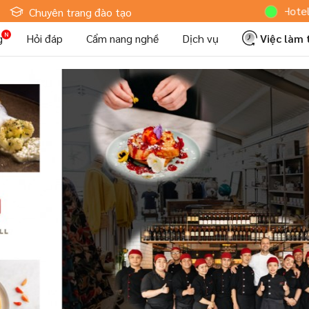
Hoteljob MV:
Chuyên trang đào tạo
g
Hỏi đáp
Cẩm nang nghề
Dịch vụ
Việc làm