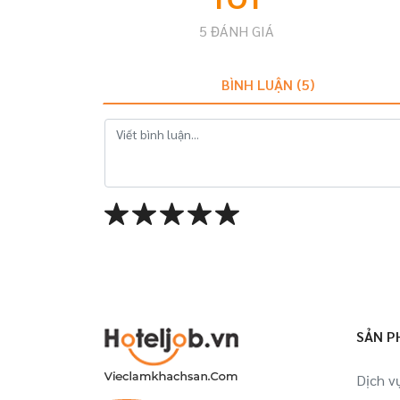
5
ĐÁNH GIÁ
BÌNH LUẬN (
5
)
SẢN P
Dịch v