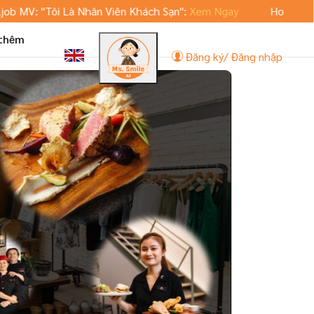
 "Tôi Là Nhân Viên Khách Sạn":
Xem Ngay
Hoteljob.vn ra m
 thêm
Đăng ký/ Đăng nhập