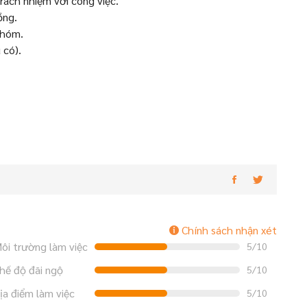
rách nhiệm với công việc.
ồng.
nhóm.
 có).
Chính sách nhận xét
ôi trường làm việc
5/10
hế độ đãi ngộ
5/10
ịa điểm làm việc
5/10