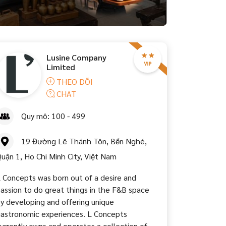
Lusine Company
Limited
THEO DÕI
CHAT
Quy mô: 100 - 499
19 Đường Lê Thánh Tôn, Bến Nghé,
uận 1, Ho Chi Minh City, Việt Nam
 Concepts was born out of a desire and
assion to do great things in the F&B space
y developing and offering unique
astronomic experiences. L Concepts
urrently owns and operates a collection of