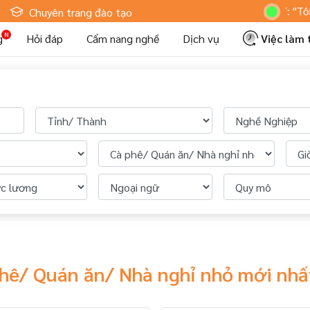
Hoteljob MV: "Tôi Là Nh
Chuyên trang đào tạo
g
Hỏi đáp
Cẩm nang nghề
Dịch vụ
Việc làm
phê/ Quán ăn/ Nhà nghỉ nhỏ mới nh