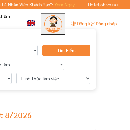
ân Viên Khách Sạn":
Xem Ngay
Hoteljob.vn ra mắt phiên bản
 thêm
Đăng ký/ Đăng nhập
Tìm Kiếm
ất 8/2026