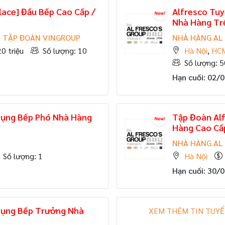
lace] Đầu Bếp Cao Cấp /
Alfresco Tuy
Nhà Hàng Tr
- TẬP ĐOÀN VINGROUP
NHÀ HÀNG AL 
20 triệu
Số lượng: 10
Hà Nội
,
HC
Số lượng: 5
Hạn cuối: 02/
Dụng Bếp Phó Nhà Hàng
Tập Đoàn Al
Hàng Cao Cấ
NHÀ HÀNG AL 
Số lượng: 1
Hà Nội
Hạn cuối: 30/
Dụng Bếp Trưởng Nhà
XEM THÊM TIN TUYỂ