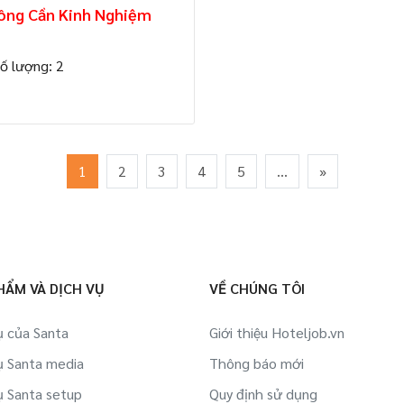
ông Cần Kinh Nghiệm
ố lượng: 2
1
2
3
4
5
...
»
HẨM VÀ DỊCH VỤ
VỀ CHÚNG TÔI
ụ của Santa
Giới thiệu Hoteljob.vn
ụ Santa media
Thông báo mới
ụ Santa setup
Quy định sử dụng