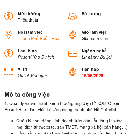
Mức lương
Số lượng
Thỏa thuận
1
Nơi làm việc
Giờ làm việc
Thành Phố Huế
-
Huế
Giờ hành chính
Loại hình
Ngành nghề
Resort/ Khu Du lịch
Lữ hành/ Du lịch
Vị trí
Hạn nộp
Outlet Manager
15/05/2026
Mô tả công việc
1. Quản lý và vận hành kênh thương mại điện tử KOBI Onsen
Resort Hue - làm việc tại văn phòng thành phố Hồ Chí Minh
Quản lý hoạt động kinh doanh trên các nền tảng thương
mại điện tử (website, sàn TMĐT, mạng xã hội bán hàng…).
Đảm bảo các gian hàng/website hoạt động ổn định, thông