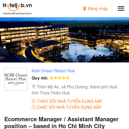
Đăng nhập
Kobi Onsen Resort Hue
Quy mô:
Thôn Mỹ An, xã Phú Dương, thành phố Huế,
tỉnh Thừa Thiên Huế
THEO DÕI NHÀ TUYỂN DỤNG NÀY
CHAT VỚI NHÀ TUYỂN DỤNG NÀY
Ecommerce Manager / Assistant Manager
position – based in Ho Chi Minh City