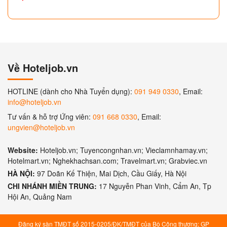
Về Hoteljob.vn
HOTLINE (dành cho Nhà Tuyển dụng):
091 949 0330
, Email:
info@hoteljob.vn
Tư vấn & hỗ trợ Ứng viên:
091 668 0330
, Email:
ungvien@hoteljob.vn
Website:
Hoteljob.vn; Tuyencongnhan.vn; Vieclamnhamay.vn;
Hotelmart.vn; Nghekhachsan.com; Travelmart.vn; Grabviec.vn
HÀ NỘI:
97 Doãn Kế Thiện, Mai Dịch, Cầu Giấy, Hà Nội
CHI NHÁNH MIỀN TRUNG:
17 Nguyễn Phan Vinh, Cẩm An, Tp
Hội An, Quảng Nam
Đăng ký sàn TMĐT số 2015-0205/ĐK/TMĐT của Bộ Công thương; GP