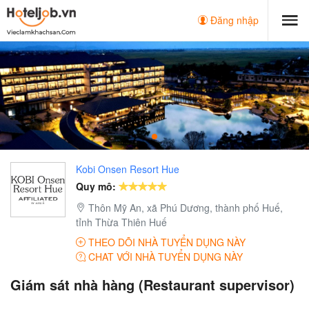
Đăng nhập
Kobi Onsen Resort Hue
Quy mô:
Thôn Mỹ An, xã Phú Dương, thành phố Huế,
tỉnh Thừa Thiên Huế
THEO DÕI NHÀ TUYỂN DỤNG NÀY
CHAT VỚI NHÀ TUYỂN DỤNG NÀY
Giám sát nhà hàng (Restaurant supervisor)