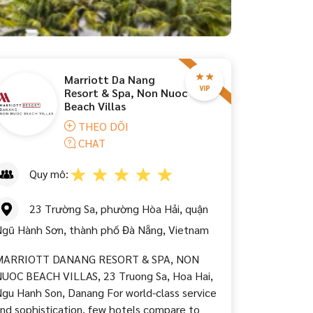
Marriott Da Nang
Resort & Spa, Non Nuoc
Beach Villas
THEO DÕI
CHAT
Quy mô:
23 Trường Sa, phường Hòa Hải, quận
gũ Hành Sơn, thành phố Đà Nẵng, Vietnam
MARRIOTT DANANG RESORT & SPA, NON
UOC BEACH VILLAS, 23 Truong Sa, Hoa Hai,
gu Hanh Son, Danang For world-class service
nd sophistication, few hotels compare to