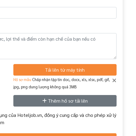
Tải lên từ máy tính
×
Hồ sơ mẫu
Chấp nhận tập tin doc, docx, xls, xlsx, pdf, gif,
jpg, png dung lượng không quá 3MB
Thêm hồ sơ tải lên
ụng của Hoteljob.vn, đồng ý cung cấp và cho phép xử lý
àm