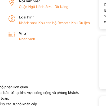
Nơi làm việc
D
Quận Ngũ Hành Sơn
-
Đà Nẵng
B
s
Loại hình
w
Khách sạn/ Khu căn hộ
Resort/ Khu Du lịch
Vị trí
Nhân viên
bộ phận liên quan.
c bảo trì tại khu vực công cộng và phòng khách.
 toàn.
ử lý các sự cố khẩn cấp.