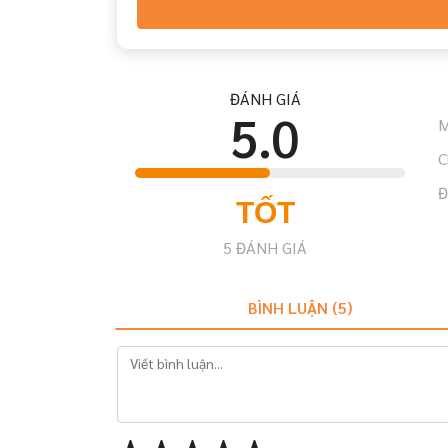
ĐÁNH GIÁ
5.0
M
C
Đ
TỐT
5
ĐÁNH GIÁ
BÌNH LUẬN (
5
)