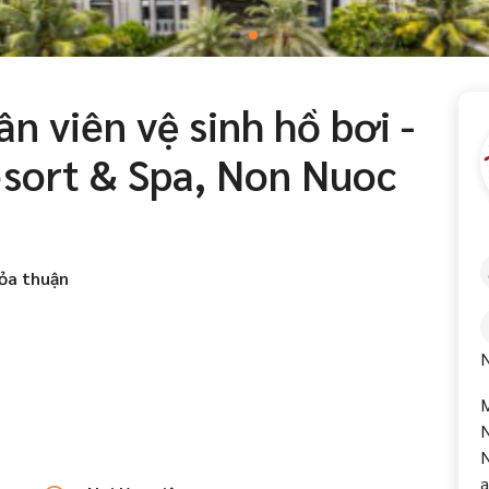
 viên vệ sinh hồ bơi -
sort & Spa, Non Nuoc
ỏa thuận
N
N
N
a