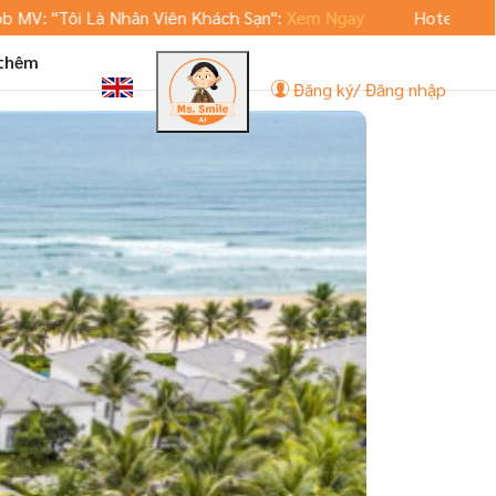
i Là Nhân Viên Khách Sạn":
Xem Ngay
Hoteljob.vn ra mắt p
 thêm
Đăng ký/ Đăng nhập