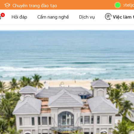
Hoteljob MV: "Tô
Chuyên trang đào tạo
g
Hỏi đáp
Cẩm nang nghề
Dịch vụ
Việc làm