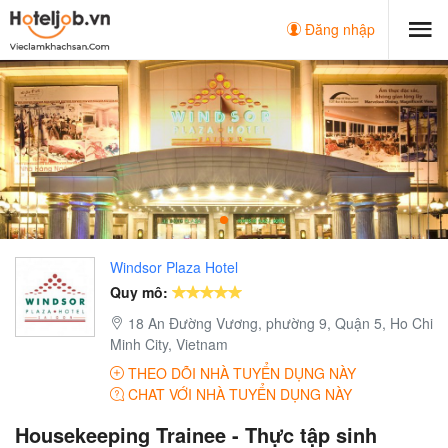
Đăng nhập
Windsor Plaza Hotel
Quy mô:
18 An Đường Vương, phường 9, Quận 5, Ho Chi
Minh City, Vietnam
THEO DÕI NHÀ TUYỂN DỤNG NÀY
CHAT VỚI NHÀ TUYỂN DỤNG NÀY
Housekeeping Trainee - Thực tập sinh