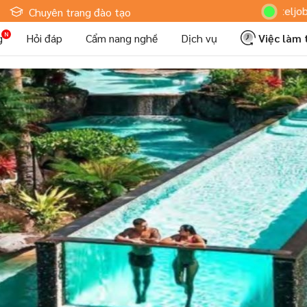
Hoteljob MV: "Tôi 
Chuyên trang đào tạo
g
Hỏi đáp
Cẩm nang nghề
Dịch vụ
Việc làm