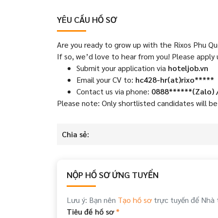
YÊU CẦU HỒ SƠ
Are you ready to grow up with the Rixos Phu Q
If so, we’d love to hear from you! Please apply
Submit your application via
hoteljob.vn
Email your CV to:
hc428-hr(at)rixo*****
Contact us via phone:
0888******(Zalo) 
Please note: Only shortlisted candidates will b
Chia sẻ:
NỘP HỒ SƠ ỨNG TUYỂN
Lưu ý: Bạn nên
Tạo hồ sơ
trực tuyến để Nhà 
Tiêu đề hồ sơ
*