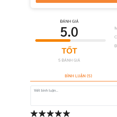
ĐÁNH GIÁ
5.0
M
C
Đ
TỐT
5
ĐÁNH GIÁ
BÌNH LUẬN (
5
)