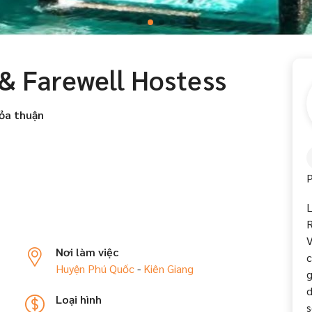
& Farewell Hostess
ỏa thuận
P
L
R
V
Nơi làm việc
c
Huyện Phú Quốc
-
Kiên Giang
g
d
Loại hình
s