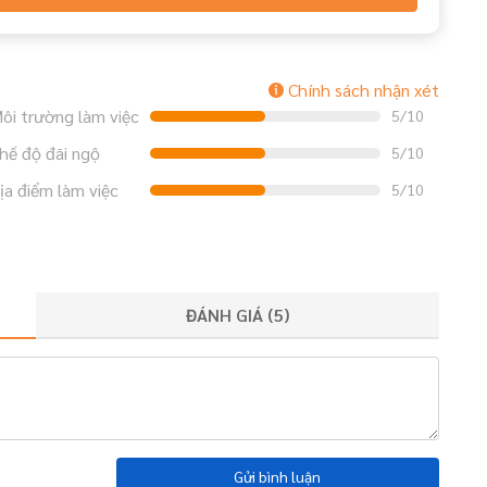
Chính sách nhận xét
ôi trường làm việc
5/10
hế độ đãi ngộ
5/10
ịa điểm làm việc
5/10
ĐÁNH GIÁ (
5
)
Gửi bình luận