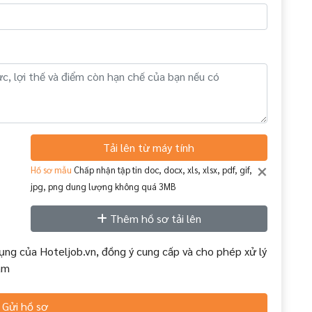
Tải lên từ máy tính
×
Hồ sơ mẫu
Chấp nhận tập tin doc, docx, xls, xlsx, pdf, gif,
jpg, png dung lượng không quá 3MB
Thêm hồ sơ tải lên
ụng của Hoteljob.vn, đồng ý cung cấp và cho phép xử lý
àm
Gửi hồ sơ