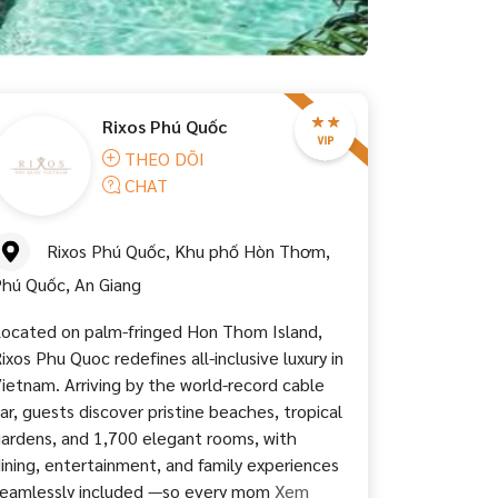
Rixos Phú Quốc
THEO DÕI
CHAT
Rixos Phú Quốc, Khu phố Hòn Thơm,
hú Quốc, An Giang
ocated on palm-fringed Hon Thom Island,
ixos Phu Quoc redefines all-inclusive luxury in
ietnam. Arriving by the world-record cable
ar, guests discover pristine beaches, tropical
ardens, and 1,700 elegant rooms, with
ining, entertainment, and family experiences
eamlessly included —so every mom
Xem