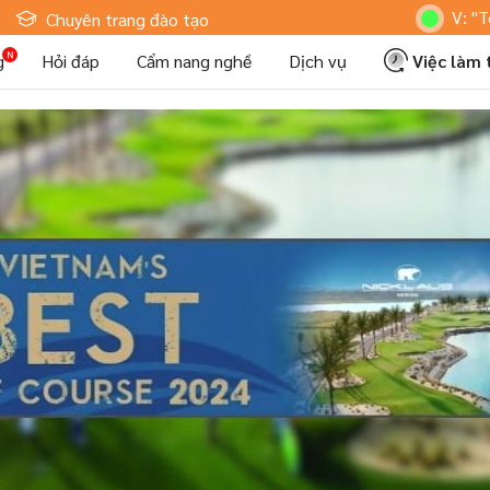
Hoteljob MV: "Tôi Là Nhân 
Chuyên trang đào tạo
g
Hỏi đáp
Cẩm nang nghề
Dịch vụ
Việc làm