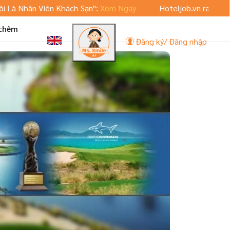
Viên Khách Sạn":
Xem Ngay
Hoteljob.vn ra mắt phiên bản A
 thêm
Đăng ký/ Đăng nhập