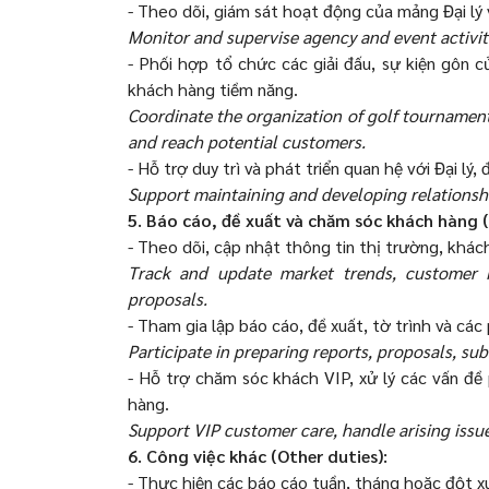
- Theo dõi, giám sát hoạt động của mảng Đại lý
Monitor and supervise agency and event activit
- Phối hợp tổ chức các giải đấu, sự kiện gôn 
khách hàng tiềm năng.
Coordinate the organization of golf tournament
and reach potential customers.
- Hỗ trợ duy trì và phát triển quan hệ với Đại lý
Support maintaining and developing relationshi
5. Báo cáo, đề xuất và chăm sóc khách hàng (
- Theo dõi, cập nhật thông tin thị trường, khác
Track and update market trends, customer in
proposals.
- Tham gia lập báo cáo, đề xuất, tờ trình và c
Participate in preparing reports, proposals, su
- Hỗ trợ chăm sóc khách VIP, xử lý các vấn đề
hàng.
Support VIP customer care, handle arising issue
6. Công việc khác (Other duties):
- Thực hiện các báo cáo tuần, tháng hoặc đột x