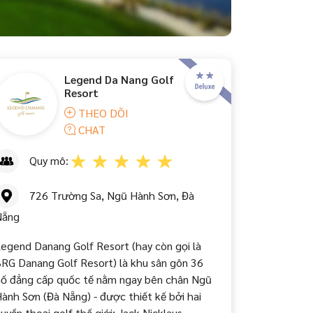
Legend Da Nang Golf
Resort
THEO DÕI
CHAT
Quy mô:
726 Trường Sa, Ngũ Hành Sơn, Đà
Nẵng
egend Danang Golf Resort (hay còn gọi là
RG Danang Golf Resort) là khu sân gôn 36
ố đẳng cấp quốc tế nằm ngay bên chân Ngũ
ành Sơn (Đà Nẵng) - được thiết kế bởi hai
uyền thoại golf thế giới: Jack Nicklaus