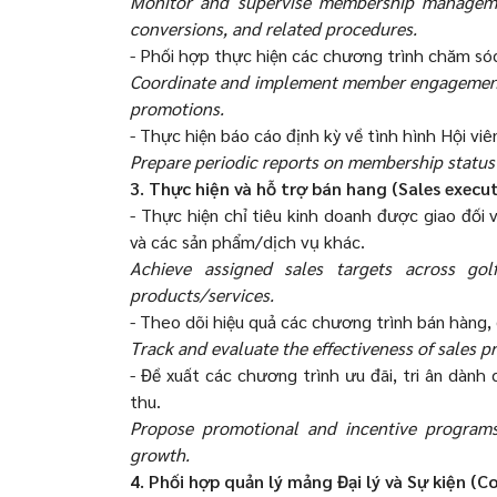
Monitor and supervise membership management
conversions, and related procedures.
- Phối hợp thực hiện các chương trình chăm sóc H
Coordinate and implement member engagement p
promotions.
- Thực hiện báo cáo định kỳ về tình hình Hội viê
Prepare periodic reports on membership status 
3. Thực hiện và hỗ trợ bán hang (Sales execu
- Thực hiện chỉ tiêu kinh doanh được giao đối 
và các sản phẩm/dịch vụ khác.
Achieve assigned sales targets across gol
products/services.
- Theo dõi hiệu quả các chương trình bán hàng,
Track and evaluate the effectiveness of sales 
- Đề xuất các chương trình ưu đãi, tri ân dành
thu.
Propose promotional and incentive programs
growth.
4. Phối hợp quản lý mảng Đại lý và Sự kiện 