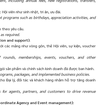
, including annual fees, new registrations, transfers,
ội viên như sinh nhật, tri ân, ưu đãi.
rograms such as birthdays, appreciation activities, and
n theo yêu cầu.
as required.
tion and support):
với các mảng như vòng gôn, thẻ Hội viên, sự kiện, voucher
f rounds, memberships, events, vouchers, and other
 gói sản phẩm và chính sách kinh doanh đã được ban hành.
programs, packages, and implemented business policies.
 cho Đại lý, đối tác và khách hàng nhằm hỗ trợ tăng doanh
 for agents, partners, and customers to drive revenue
(Coordinate Agency and Event management):