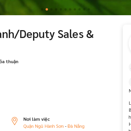
anh/Deputy Sales &
r
ỏa thuận
L
B
h
Nơi làm việc
H
Quận Ngũ Hành Sơn
-
Đà Nẵng
h