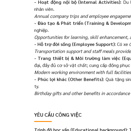
- Hoạt động nội bộ (Internal Activities):
Du 
nhân viên.
Annual company trips and employee engagement
- Đào tạo & Phát triển (Training & Develop
nghiệp.
Opportunities for learning, skill enhancement,
- Hỗ trợ đời sống (Employee Support):
Có xe đ
Transportation support and staff meals provide
- Trang thiết bị & Môi trường làm việc (E
đại, đầy đủ cơ sở vật chất; cung cấp đồng phục
Modern working environment with full facilitie
- Phúc lợi khác (Other Benefits):
Quà tặng sin
ty.
Birthday gifts and other benefits in accordance
YÊU CẦU CÔNG VIỆC
Trình độ học vấn (Educational background):
T