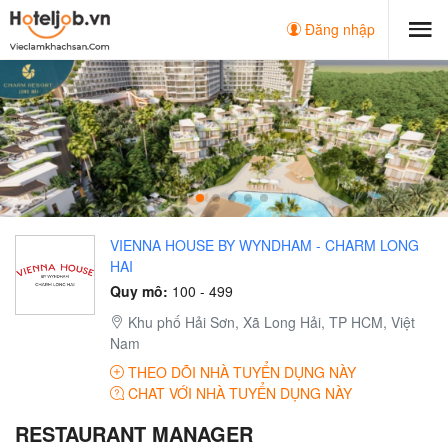
Đăng nhập
VIENNA HOUSE BY WYNDHAM - CHARM LONG
HAI
Quy mô:
100 - 499
Khu phố Hải Sơn, Xã Long Hải, TP HCM, Việt
Nam
THEO DÕI NHÀ TUYỂN DỤNG NÀY
CHAT VỚI NHÀ TUYỂN DỤNG NÀY
RESTAURANT MANAGER