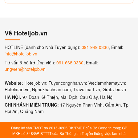
Về Hoteljob.vn
HOTLINE (dành cho Nhà Tuyển dụng):
091 949 0330
, Email:
info@hoteljob.vn
Tư vấn & hỗ trợ Ứng viên:
091 668 0330
, Email:
ungvien@hoteljob.vn
Website:
Hoteljob.vn; Tuyencongnhan.vn; Vieclamnhamay.vn;
Hotelmart.vn; Nghekhachsan.com; Travelmart.vn; Grabviec.vn
HÀ NỘI:
97 Doãn Kế Thiện, Mai Dịch, Cầu Giấy, Hà Nội
CHI NHÁNH MIỀN TRUNG:
17 Nguyễn Phan Vinh, Cẩm An, Tp
Hội An, Quảng Nam
Đăng ký sàn TMĐT số 2015-0205/ĐK/TMĐT của Bộ Công thương; GP
MXH số 348/GP-BTTTT của Bộ Thông tin Truyền thông việc làm nhà