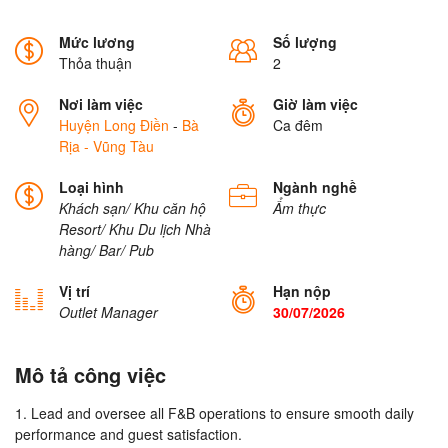
Mức lương
Số lượng
Thỏa thuận
2
Nơi làm việc
Giờ làm việc
Huyện Long Điền
-
Bà
Ca đêm
Rịa - Vũng Tàu
Loại hình
Ngành nghề
Khách sạn/ Khu căn hộ
Ẩm thực
Resort/ Khu Du lịch
Nhà
hàng/ Bar/ Pub
Vị trí
Hạn nộp
Outlet Manager
30/07/2026
Mô tả công việc
1. Lead and oversee all F&B operations to ensure smooth daily
performance and guest satisfaction.