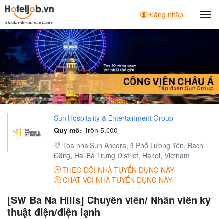
Đăng nhập
Sun Hospitality & Entertainment Group
Quy mô:
Trên 5.000
Tòa nhà Sun Ancora, 3 Phố Lương Yên, Bạch
Đằng, Hai Bà Trưng District, Hanoi, Vietnam
THEO DÕI NHÀ TUYỂN DỤNG NÀY
CHAT VỚI NHÀ TUYỂN DỤNG NÀY
[SW Ba Na Hills] Chuyên viên/ Nhân viên kỹ
thuật điện/điện lạnh