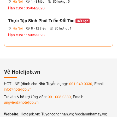
Hà Nội
1 - 3 triệu
Số lượng : 5
Hạn cuối : 05/04/2026
Thực Tập Sinh Phát Triển Đối Tác
Hết hạn
Hà Nội
8 - 12 triệu
Số lượng : 1
Hạn cuối : 15/05/2026
Về Hoteljob.vn
HOTLINE (dành cho Nhà Tuyển dụng):
091 949 0330
, Email:
info@hoteljob.vn
Tư vấn & hỗ trợ Ứng viên:
091 668 0330
, Email:
ungvien@hoteljob.vn
Website:
Hoteljob.vn; Tuyencongnhan.vn; Vieclamnhamay.vn;