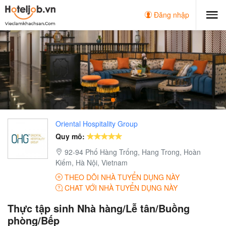
Đăng nhập
Oriental Hospitality Group
Quy mô:
92-94 Phố Hàng Trống, Hang Trong, Hoàn
Kiếm, Hà Nội, Vietnam
THEO DÕI NHÀ TUYỂN DỤNG NÀY
CHAT VỚI NHÀ TUYỂN DỤNG NÀY
Thực tập sinh Nhà hàng/Lễ tân/Buồng
phòng/Bếp