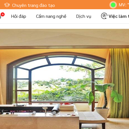
Hoteljob MV: "Tôi Là N
Chuyên trang đào tạo
g
Hỏi đáp
Cẩm nang nghề
Dịch vụ
Việc làm