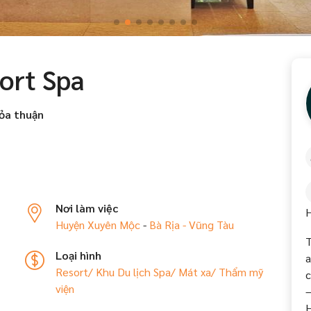
sort Spa
ỏa thuận
Nơi làm việc
H
Huyện Xuyên Mộc
-
Bà Rịa - Vũng Tàu
T
Loại hình
a
Resort/ Khu Du lịch
Spa/ Mát xa/ Thẩm mỹ
c
viện
–
H