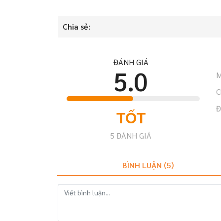
Chia sẻ:
ĐÁNH GIÁ
5.0
M
C
Đ
TỐT
5
ĐÁNH GIÁ
BÌNH LUẬN (
5
)