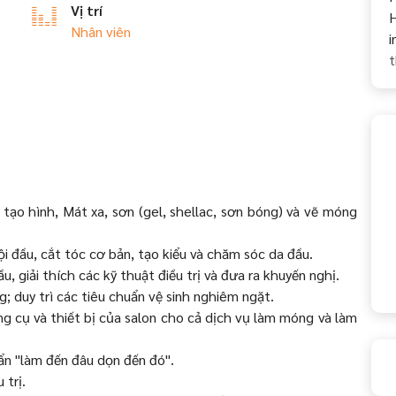
Vị trí
H
Nhân viên
i
t
o hình, Mát xa, sơn (gel, shellac, sơn bóng) và vẽ móng
 đầu, cắt tóc cơ bản, tạo kiểu và chăm sóc da đầu.
 giải thích các kỹ thuật điều trị và đưa ra khuyến nghị.
; duy trì các tiêu chuẩn vệ sinh nghiêm ngặt.
g cụ và thiết bị của salon cho cả dịch vụ làm móng và làm
uẩn "làm đến đâu dọn đến đó".
 trị.