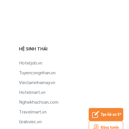
HỆ SINH THÁI
Hoteljob.vn
Tuyencongnhan.vn
Vieclamnhamay.vn
Hotelmart.vn
Nghekhachsan.com
Travelmart.vn
Grabviec.vn