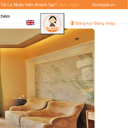
hân Viên Khách Sạn":
Xem Ngay
Hoteljob.vn ra mắt phiên b
 thêm
Đăng ký/ Đăng nhập