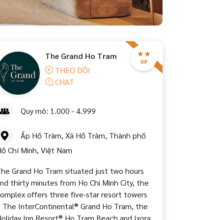
The Grand Ho Tram
THEO DÕI
CHAT
Quy mô: 1.000 - 4.999
Ấp Hồ Tràm, Xã Hồ Tràm, Thành phố
ồ Chí Minh, Việt Nam
he Grand Ho Tram situated just two hours
nd thirty minutes from Ho Chi Minh City, the
omplex offers three five-star resort towers
 The InterContinental® Grand Ho Tram, the
oliday Inn Resort® Ho Tram Beach and Ixora