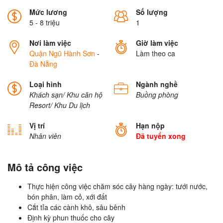
Mức lương
Số lượng
5 - 8 triệu
1
Nơi làm việc
Giờ làm việc
Quận Ngũ Hành Sơn
-
Làm theo ca
Đà Nẵng
Loại hình
Ngành nghề
Khách sạn/ Khu căn hộ
Buồng phòng
Resort/ Khu Du lịch
Vị trí
Hạn nộp
Nhân viên
Đã tuyển xong
Mô tả công việc
Thực hiện công việc chăm sóc cây hàng ngày: tưới nước,
bón phân, làm cỏ, xới đất
Cắt tỉa các cành khô, sâu bênh
Định kỳ phun thuốc cho cây