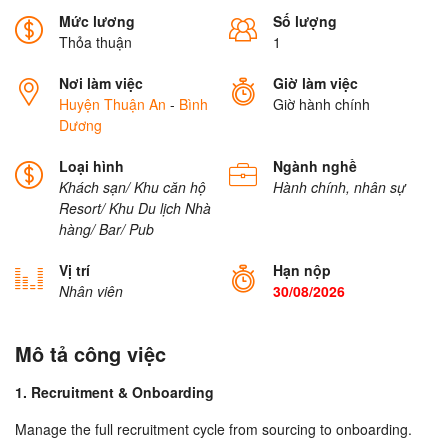
Mức lương
Số lượng
Thỏa thuận
1
Nơi làm việc
Giờ làm việc
Huyện Thuận An
-
Bình
Giờ hành chính
Dương
Loại hình
Ngành nghề
Khách sạn/ Khu căn hộ
Hành chính, nhân sự
Resort/ Khu Du lịch
Nhà
hàng/ Bar/ Pub
Vị trí
Hạn nộp
Nhân viên
30/08/2026
Mô tả công việc
1. Recruitment & Onboarding
Manage the full recruitment cycle from sourcing to onboarding.