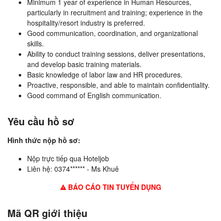
Minimum 1 year of experience in Human Resources,
particularly in recruitment and training; experience in the
hospitality/resort industry is preferred.
Good communication, coordination, and organizational
skills.
Ability to conduct training sessions, deliver presentations,
and develop basic training materials.
Basic knowledge of labor law and HR procedures.
Proactive, responsible, and able to maintain confidentiality.
Good command of English communication.
Yêu cầu hồ sơ
Hình thức nộp hồ sơ:
Nộp trực tiếp qua Hoteljob
Liên hệ: 0374****** - Ms Khuê
BÁO CÁO TIN TUYỂN DỤNG
Mã QR giới thiệu