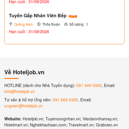
Hạn cuối : 31/08/2026
Tuyển Gấp Nhân Viên Bếp
Quảng Nam
Thỏa thuận
Số lượng : 1
Hạn cuối : 31/08/2026
Về Hoteljob.vn
HOTLINE (dành cho Nhà Tuyển dụng):
091 949 0330
, Email:
info@hoteljob.vn
Tư vấn & hỗ trợ Ứng viên:
091 668 0330
, Email:
ungvien@hoteljob.vn
Website:
Hoteljob.vn; Tuyencongnhan.vn; Vieclamnhamay.vn;
Hotelmart.vn; Nghekhachsan.com; Travelmart.vn; Grabviec.vn