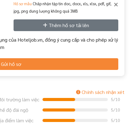
×
Hồ sơ mẫu
Chấp nhận tập tin doc, docx, xls, xlsx, pdf, gif,
jpg, png dung lượng không quá 3MB
Thêm hồ sơ tải lên
ụng của Hoteljob.vn, đồng ý cung cấp và cho phép xử lý
àm
Gửi hồ sơ
Chính sách nhận xét
ôi trường làm việc
5/10
hế độ đãi ngộ
5/10
ịa điểm làm việc
5/10