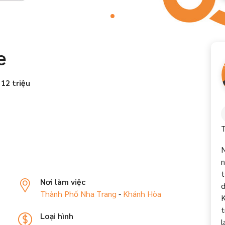
e
 12 triệu
T
N
n
t
Nơi làm việc
d
Thành Phố Nha Trang
-
Khánh Hòa
K
t
Loại hình
l