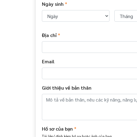
Ngày sinh
*
Địa chỉ
*
Email
Giới thiệu về bản thân
Hồ sơ của bạn
*
Tải lên/ đính kèm hồ sơ hoặc ảnh của bạn