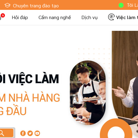
Hoteljob MV: "Tôi Là Nhân V
Chuyên trang đào tạo
g
Hỏi đáp
Cẩm nang nghề
Dịch vụ
Việc làm