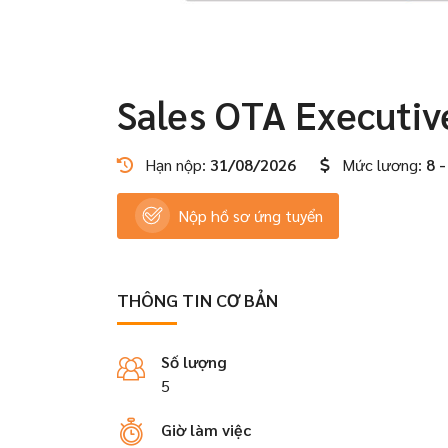
Sales OTA Executiv
Hạn nộp:
31/08/2026
Mức lương:
8 -
Nộp hồ sơ ứng tuyển
THÔNG TIN CƠ BẢN
Số lượng
5
Giờ làm việc