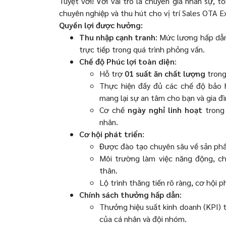
Tuyệt vời! Với vai trò là chuyên gia nhân sự,
chuyên nghiệp và thu hút cho vị trí Sales OTA E
Quyền lợi được hưởng:
Thu nhập cạnh tranh
: Mức lương hấp dẫn
trực tiếp trong quá trình phỏng vấn.
Chế độ Phúc lợi toàn diện
:
Hỗ trợ
01 suất ăn chất lượng
trong
Thực hiện đầy đủ các chế độ bảo 
mang lại sự an tâm cho bạn và gia đì
Cơ chế
ngày nghỉ linh hoạt
trong 
nhân.
Cơ hội phát triển
:
Được đào tạo chuyên sâu về sản phẩ
Môi trường làm việc năng động, ch
thân.
Lộ trình thăng tiến rõ ràng, cơ hội p
Chính sách thưởng hấp dẫn
:
Thưởng hiệu suất kinh doanh (KPI) t
của cá nhân và đội nhóm.