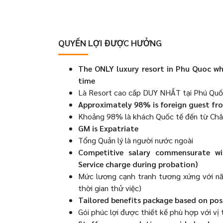
QUYỀN LỢI ĐƯỢC HƯỞNG
The ONLY luxury resort in Phu Quoc wh
time
Là Resort cao cấp DUY NHẤT tại Phú Quố
Approximately 98% is foreign guest from
Khoảng 98% là khách Quốc tế đến từ Châu 
GM is Expatriate
Tổng Quản lý là người nước ngoài
Competitive salary commensurate wi
Service charge during probation)
Mức lương cạnh tranh tương xứng với nă
thời gian thử việc)
Tailored benefits package based on posi
Gói phúc lợi được thiết kế phù hợp với vị t