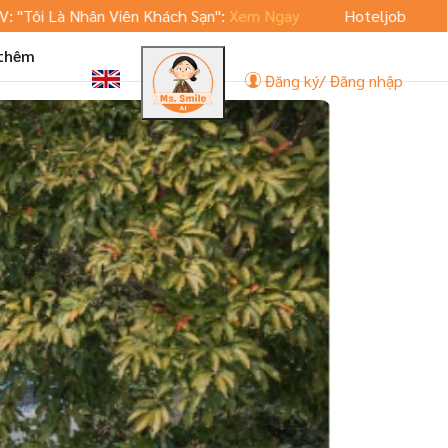
Nhân Viên Khách Sạn":
Xem Ngay
Hoteljob.vn ra mắt phiên 
 thêm
Đăng ký/ Đăng nhập