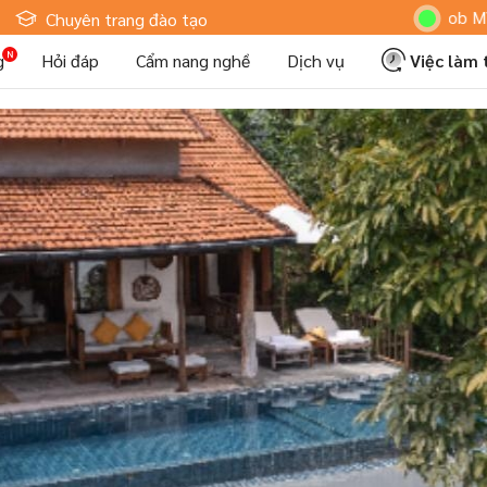
Hoteljob MV: "Tôi Là 
Chuyên trang đào tạo
g
Hỏi đáp
Cẩm nang nghề
Dịch vụ
Việc làm