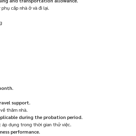
ing and transportation allowance.
phụ cấp nhà ở và đi lại.
g
month.
ravel support.
í về thăm nhà.
plicable during the probation period.
áp dụng trong thời gian thử việc.
ness performance.