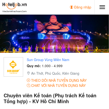
Đăng nhập
Sun Group Vùng Miền Nam
Quy mô:
1.000 - 4.999
An Thới, Phú Quốc, Kiên Giang
THEO DÕI NHÀ TUYỂN DỤNG NÀY
CHAT VỚI NHÀ TUYỂN DỤNG NÀY
Chuyên viên Kế toán (Phụ trách Kế toán
Tổng hợp) - KV Hồ Chí Minh