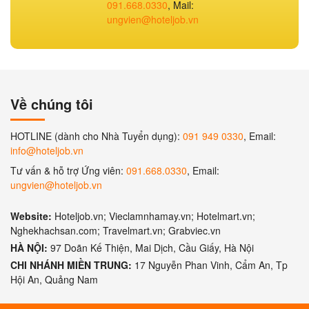
091.668.0330
, Mail:
ungvien@hoteljob.vn
Về chúng tôi
HOTLINE (dành cho Nhà Tuyển dụng):
091 949 0330
, Email:
info@hoteljob.vn
Tư vấn & hỗ trợ Ứng viên:
091.668.0330
, Email:
ungvien@hoteljob.vn
Website:
Hoteljob.vn; Vieclamnhamay.vn; Hotelmart.vn;
Nghekhachsan.com; Travelmart.vn; Grabviec.vn
HÀ NỘI:
97 Doãn Kế Thiện, Mai Dịch, Cầu Giấy, Hà Nội
CHI NHÁNH MIỀN TRUNG:
17 Nguyễn Phan Vinh, Cẩm An, Tp
Hội An, Quảng Nam