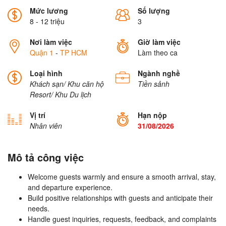
Mức lương
Số lượng
8 - 12 triệu
3
Nơi làm việc
Giờ làm việc
Quận 1
-
TP HCM
Làm theo ca
Loại hình
Ngành nghề
Khách sạn/ Khu căn hộ
Tiền sảnh
Resort/ Khu Du lịch
Vị trí
Hạn nộp
Nhân viên
31/08/2026
Mô tả công việc
Welcome guests warmly and ensure a smooth arrival, stay,
and departure experience.
Build positive relationships with guests and anticipate their
needs.
Handle guest inquiries, requests, feedback, and complaints