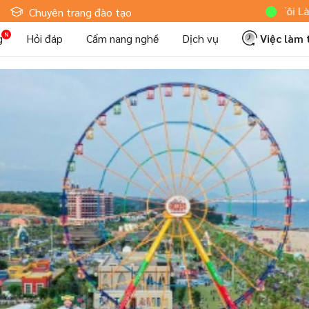
Hoteljob MV: "Tôi Là Nhân Vi
Chuyên trang đào tạo
g
Hỏi đáp
Cẩm nang nghề
Dịch vụ
Việc làm