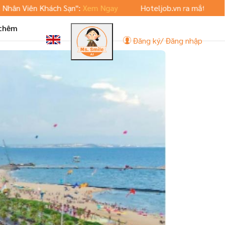
ên Khách Sạn":
Xem Ngay
Hoteljob.vn ra mắt phiên bản App
 thêm
Đăng ký/ Đăng nhập