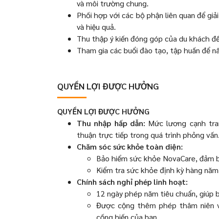
và môi trường chung.
Phối hợp với các bộ phận liên quan để giả
và hiệu quả.
Thu thập ý kiến đóng góp của du khách để
Tham gia các buổi đào tạo, tập huấn để n
QUYỀN LỢI ĐƯỢC HƯỞNG
QUYỀN LỢI ĐƯỢC HƯỞNG
Thu nhập hấp dẫn:
Mức lương cạnh tran
thuận trực tiếp trong quá trình phỏng vấn
Chăm sóc sức khỏe toàn diện:
Bảo hiểm sức khỏe NovaCare, đảm b
Kiểm tra sức khỏe định kỳ hàng năm 
Chính sách nghỉ phép linh hoạt:
12 ngày phép năm tiêu chuẩn, giúp b
Được cộng thêm phép thâm niên v
cống hiến của bạn.