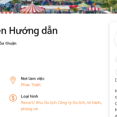
iên Hướng dẫn
ỏa thuận
Nơi làm việc
D
Phan Thiết
N
Loại hình
t
Resort/ Khu Du lịch
Công ty Du lịch, lữ hành,
C
phòng vé
N
d