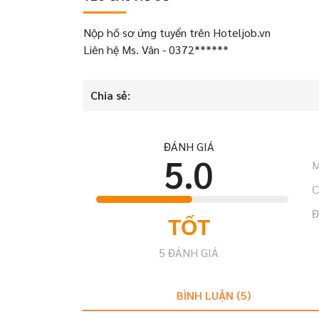
Nộp hồ sơ ứng tuyển trên Hoteljob.vn
Liên hệ Ms. Vân - 0372******
Chia sẻ:
ĐÁNH GIÁ
5.0
M
C
Đ
TỐT
5
ĐÁNH GIÁ
BÌNH LUẬN (
5
)