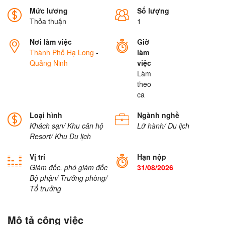
Mức lương
Số lượng
Thỏa thuận
1
Nơi làm việc
Giờ
Thành Phố Hạ Long
-
làm
Quảng Ninh
việc
Làm
theo
ca
Loại hình
Ngành nghề
Khách sạn/ Khu căn hộ
Lữ hành/ Du lịch
Resort/ Khu Du lịch
Vị trí
Hạn nộp
Giám đốc, phó giám đốc
31/08/2026
Bộ phận/ Trưởng phòng/
Tổ trưởng
Mô tả công việc