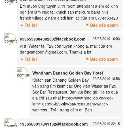
Em muốn ứng tuyển vị trí room attendant ạ em có kinh
nghiệm làm việc tại khách san mercure bana hills
french village 2 năm ạ sdt liên lạc của em 0774459423
Trả lời
Báo cáo spam
653655938438233@facebook.com
05/07/2019 16:03
vị trí Waiter tại F29 còn tuyển không ạ. mail của em
dangvandodn@gmail.com. Thanks a lot
Trả lời
Báo cáo spam
Wyndham Danang Golden Bay Hotel
29/08/2019 10:56
Khách sạn Danang Golden Bay
vẫn đang tìm kiếm các Ứng viên Waiter tại F29
Sky Bar Restaurant. Bạn vui lòng gửi Hồ sơ qua
địa chỉ sau nha! https://www.hoteljob.vn/viec-
lam/181858-f29-sky-bar-restaurant-waiter-
waitress . Trân trọng cảm ơn Bạn
1356563017841152@facebook.com
23/06/2019 22:15