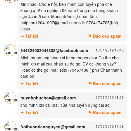
Xin chào. Cho e hỏi, bên mình còn tuyển pha chế
không ạ. Kinh nghiệm 03 năm trong nhà hàng khách
sạn 4sao 5 sao. Mong được sự quan tâm.
haiphan12041997@gmail.com sdt: 0764174765(hải)
tksss.
Trả lời
Báo cáo spam
344324003044335@facebook.com
15/04/2019 16:43
Minh muon ung tuyen vi tri bar supervisor Co the cho
minh xin mail cua nhan su de goi CV dc khong vay?
Hoac co the goi mail sdt0779457406 ( phi) Chan thanh
cam on
Trả lời
Báo cáo spam
huynhphuchoa@gmail.com
22/03/2019 08:53
cho mình xin cái mail của nhà tuyển dụng cái ad
Trả lời
Báo cáo spam
Noibuontiennguyen@gmail.com
12/02/2019 11:08