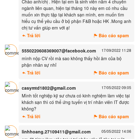
Chào anh/chị . Hiện tại em là sinh viên năm 4 chuyên
ngành liên quan, hiện tại tháng 10 này em có nhu cầu
muốn xin thực tập tại khách sạn mình, em muốn tìm
hiểu cụ thể yêu cầu ở bộ phận F&B hoặc HK .Mong anh
chị tư vấn giúp em với ạ!
Trả lời
Báo cáo spam
5550220608369007@facebook.com
17/09/2022 11:28
mình nộp CV rồi mà sao không thấy hồi âm của bộ
phận nhân sự nhỉ
Trả lời
Báo cáo spam
casymtd1802@gmail.com
17/05/2022 09:05
Mình tốt nghiệp kỹ sư chưa có kinh nghiệm làm việc tại
khách sạn thì có thể ứng tuyển vị trí nhân viên IT được
không?
Trả lời
Báo cáo spam
linhhoang.27109411@gmail.com
05/05/2022 14:06