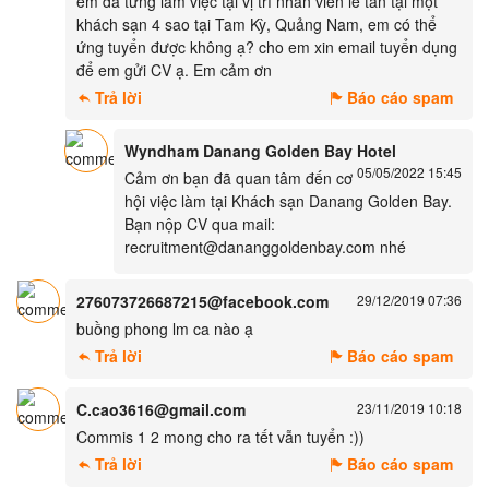
em đã từng làm việc tại vị trí nhân viên lễ tân tại một
khách sạn 4 sao tại Tam Kỳ, Quảng Nam, em có thể
ứng tuyển được không ạ? cho em xin email tuyển dụng
để em gửi CV ạ. Em cảm ơn
Trả lời
Báo cáo spam
Wyndham Danang Golden Bay Hotel
05/05/2022 15:45
Cảm ơn bạn đã quan tâm đến cơ
hội việc làm tại Khách sạn Danang Golden Bay.
Bạn nộp CV qua mail:
recruitment@dananggoldenbay.com nhé
276073726687215@facebook.com
29/12/2019 07:36
buồng phong lm ca nào ạ
Trả lời
Báo cáo spam
C.cao3616@gmail.com
23/11/2019 10:18
Commis 1 2 mong cho ra tết vẫn tuyển :))
Trả lời
Báo cáo spam