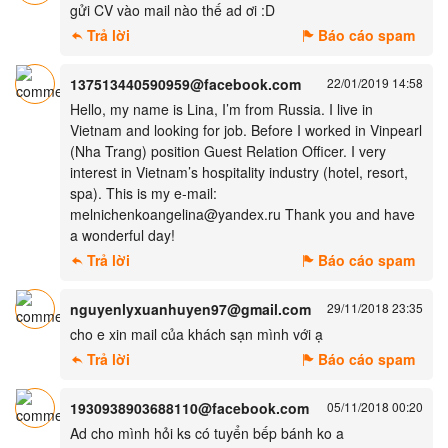
gửi CV vào mail nào thế ad ơi :D
Trả lời
Báo cáo spam
137513440590959@facebook.com
22/01/2019 14:58
Hello, my name is Lina, I’m from Russia. I live in
Vietnam and looking for job. Before I worked in Vinpearl
(Nha Trang) position Guest Relation Officer. I very
interest in Vietnam’s hospitality industry (hotel, resort,
spa). This is my e-mail:
melnichenkoangelina@yandex.ru Thank you and have
a wonderful day!
Trả lời
Báo cáo spam
nguyenlyxuanhuyen97@gmail.com
29/11/2018 23:35
cho e xin mail của khách sạn mình với ạ
Trả lời
Báo cáo spam
1930938903688110@facebook.com
05/11/2018 00:20
Ad cho mình hỏi ks có tuyển bếp bánh ko a