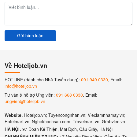
Gửi bình luận
Về Hoteljob.vn
HOTLINE (dành cho Nhà Tuyển dụng):
091 949 0330
, Email:
info@hoteljob.vn
Tư vấn & hỗ trợ Ứng viên:
091 668 0330
, Email:
ungvien@hoteljob.vn
Website:
Hoteljob.vn; Tuyencongnhan.vn; Vieclamnhamay.vn;
Hotelmart.vn; Nghekhachsan.com; Travelmart.vn; Grabviec.vn
HÀ NỘI:
97 Doãn Kế Thiện, Mai Dịch, Cầu Giấy, Hà Nội
CHI NHÁNH MIỀN TRUNG:
17 Nguyễn Phan Vinh, Cẩm An, Tp