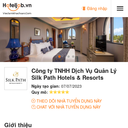
Đăng nhập
Công ty TNHH Dịch Vụ Quản Lý
Silk Path Hotels & Resorts
Ngày tạo gian:
07/07/2023
Quy mô:
THEO DÕI NHÀ TUYỂN DỤNG NÀY
CHAT VỚI NHÀ TUYỂN DỤNG NÀY
Giới thiệu