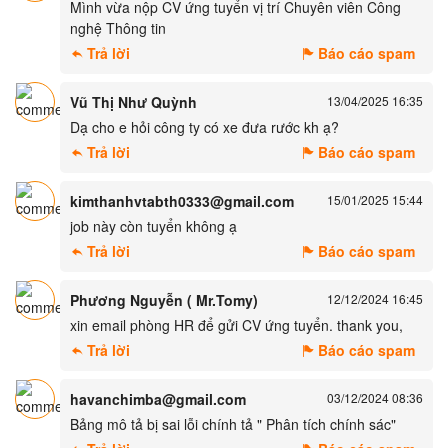
Mình vừa nộp CV ứng tuyển vị trí Chuyên viên Công
nghệ Thông tin
Trả lời
Báo cáo spam
Vũ Thị Như Quỳnh
13/04/2025 16:35
Dạ cho e hỏi công ty có xe đưa rước kh ạ?
Trả lời
Báo cáo spam
kimthanhvtabth0333@gmail.com
15/01/2025 15:44
job này còn tuyển không ạ
Trả lời
Báo cáo spam
Phương Nguyễn ( Mr.Tomy)
12/12/2024 16:45
xin email phòng HR để gửi CV ứng tuyển. thank you,
Trả lời
Báo cáo spam
havanchimba@gmail.com
03/12/2024 08:36
Bảng mô tả bị sai lỗi chính tả " Phân tích chính sác"