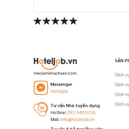
SẢN P
Dịch v
Messenger
Dịch v
Hoteljob
Dịch v
Dịch v
Tư vấn Nhà tuyển dụng
Hotline:
091.949.0330
Mail:
info@hoteljob.vn
Tư vấn & hỗ trợ Ứng viên