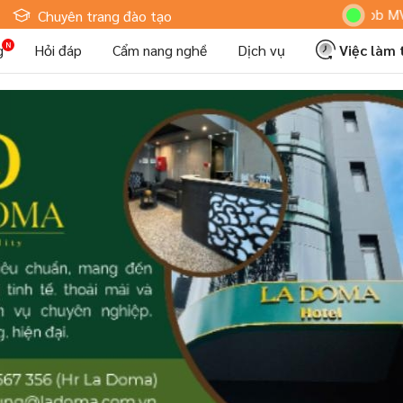
Hoteljob MV: "T
Chuyên trang đào tạo
g
Hỏi đáp
Cẩm nang nghề
Dịch vụ
Việc làm