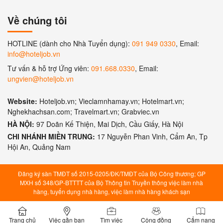
Về chúng tôi
HOTLINE (dành cho Nhà Tuyển dụng):
091 949 0330
, Email:
info@hoteljob.vn
Tư vấn & hỗ trợ Ứng viên:
091.668.0330
, Email:
ungvien@hoteljob.vn
Website:
Hoteljob.vn; Vieclamnhamay.vn; Hotelmart.vn;
Nghekhachsan.com; Travelmart.vn; Grabviec.vn
HÀ NỘI:
97 Doãn Kế Thiện, Mai Dịch, Cầu Giấy, Hà Nội
CHI NHÁNH MIỀN TRUNG:
17 Nguyễn Phan Vinh, Cẩm An, Tp
Hội An, Quảng Nam
Đăng ký sàn TMĐT số 2015-0205/ĐK/TMĐT của Bộ Công thương; GP
MXH số 348/GP-BTTTT của Bộ Thông tin Truyền thông việc làm nhà
hàng, tuyển dụng nhà hàng, việc làm nhà hàng khách sạn
Trang chủ
Việc gần bạn
Tìm việc
Cộng đồng
Cẩm nang