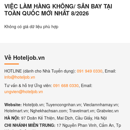
VIỆC LÀM HÀNG KHÔNG/ SÂN BAY TẠI
TOÀN QUỐC MỚI NHẤT 8/2026
Không có giá dữ liệu phù hợp
Về Hoteljob.vn
HOTLINE (dành cho Nhà Tuyển dụng):
091 949 0330
, Email:
info@hoteljob.vn
Tư vấn & hỗ trợ Ứng viên:
091 668 0330
, Email:
ungvien@hoteljob.vn
Website:
Hoteljob.vn; Tuyencongnhan.vn; Vieclamnhamay.vn;
Hotelmart.vn; Nghekhachsan.com; Travelmart.vn; Grabviec.vn
HÀ NỘI:
97 Doãn Kế Thiện, Mai Dịch, Cầu Giấy, Hà Nội
CHI NHÁNH MIỀN TRUNG:
17 Nguyễn Phan Vinh, Cẩm An, Tp