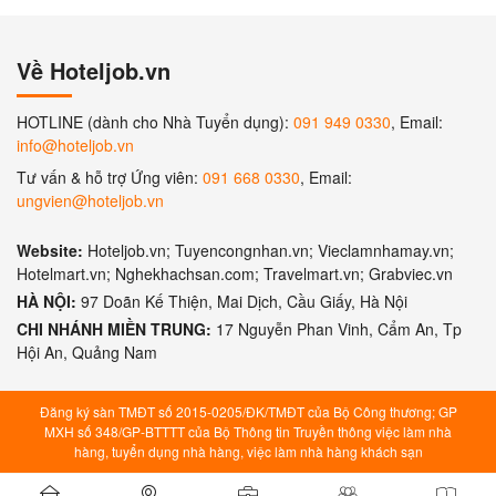
Về Hoteljob.vn
HOTLINE (dành cho Nhà Tuyển dụng):
091 949 0330
, Email:
info@hoteljob.vn
Tư vấn & hỗ trợ Ứng viên:
091 668 0330
, Email:
ungvien@hoteljob.vn
Website:
Hoteljob.vn; Tuyencongnhan.vn; Vieclamnhamay.vn;
Hotelmart.vn; Nghekhachsan.com; Travelmart.vn; Grabviec.vn
HÀ NỘI:
97 Doãn Kế Thiện, Mai Dịch, Cầu Giấy, Hà Nội
CHI NHÁNH MIỀN TRUNG:
17 Nguyễn Phan Vinh, Cẩm An, Tp
Hội An, Quảng Nam
Đăng ký sàn TMĐT số 2015-0205/ĐK/TMĐT của Bộ Công thương; GP
MXH số 348/GP-BTTTT của Bộ Thông tin Truyền thông việc làm nhà
hàng, tuyển dụng nhà hàng, việc làm nhà hàng khách sạn