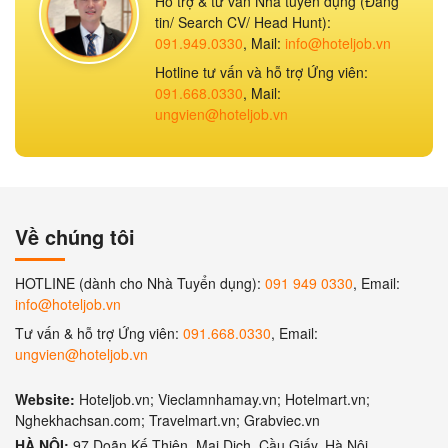
Hỗ trợ & tư vấn Nhà tuyển dụng (Đăng
tin/ Search CV/ Head Hunt):
091.949.0330
, Mail:
info@hoteljob.vn
Hotline tư vấn và hỗ trợ Ứng viên:
091.668.0330
, Mail:
ungvien@hoteljob.vn
Về chúng tôi
HOTLINE (dành cho Nhà Tuyển dụng):
091 949 0330
, Email:
info@hoteljob.vn
Tư vấn & hỗ trợ Ứng viên:
091.668.0330
, Email:
ungvien@hoteljob.vn
Website:
Hoteljob.vn; Vieclamnhamay.vn; Hotelmart.vn;
Nghekhachsan.com; Travelmart.vn; Grabviec.vn
HÀ NỘI:
97 Doãn Kế Thiện, Mai Dịch, Cầu Giấy, Hà Nội