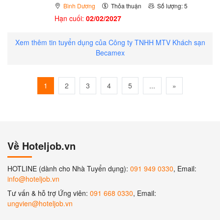
Bình Dương
Thỏa thuận
Số lượng: 5
Hạn cuối:
02/02/2027
Xem thêm tin tuyển dụng của Công ty TNHH MTV Khách sạn
Becamex
1
2
3
4
5
...
»
Về Hoteljob.vn
HOTLINE (dành cho Nhà Tuyển dụng):
091 949 0330
, Email:
info@hoteljob.vn
Tư vấn & hỗ trợ Ứng viên:
091 668 0330
, Email:
ungvien@hoteljob.vn