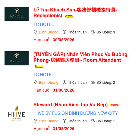
Lễ Tân Khách Sạn-客務部櫃檯接待員-
Receptionist
TC HOTEL
Bình Dương
Thỏa thuận
Số lượng: 3
Hạn cuối:
30/08/2026
(TUYỂN GẤP)
Nhân Viên Phục Vụ Buồng
Phòng-房務部房務員 - Room Attendant
TC HOTEL
Bình Dương
Thỏa thuận
Số lượng: 2
Hạn cuối:
31/08/2026
Steward (Nhân Viên Tạp Vụ Bếp)
HIIVE BY FUSION BÌNH DƯƠNG NEW CITY
Bình Dương
Thỏa thuận
Số lượng: 1
Hạn cuối:
31/08/2026