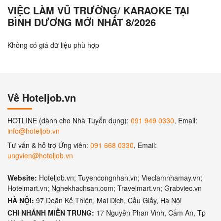
VIỆC LÀM VŨ TRƯỜNG/ KARAOKE TẠI
BÌNH DƯƠNG MỚI NHẤT 8/2026
Không có giá dữ liệu phù hợp
Về Hoteljob.vn
HOTLINE (dành cho Nhà Tuyển dụng):
091 949 0330
, Email:
info@hoteljob.vn
Tư vấn & hỗ trợ Ứng viên:
091 668 0330
, Email:
ungvien@hoteljob.vn
Website:
Hoteljob.vn; Tuyencongnhan.vn; Vieclamnhamay.vn;
Hotelmart.vn; Nghekhachsan.com; Travelmart.vn; Grabviec.vn
HÀ NỘI:
97 Doãn Kế Thiện, Mai Dịch, Cầu Giấy, Hà Nội
CHI NHÁNH MIỀN TRUNG:
17 Nguyễn Phan Vinh, Cẩm An, Tp