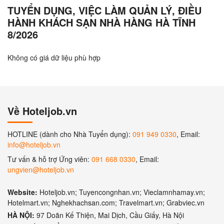
TUYỂN DỤNG, VIỆC LÀM QUẢN LÝ, ĐIỀU
HÀNH KHÁCH SẠN NHÀ HÀNG HÀ TĨNH
8/2026
Không có giá dữ liệu phù hợp
Về Hoteljob.vn
HOTLINE (dành cho Nhà Tuyển dụng):
091 949 0330
, Email:
info@hoteljob.vn
Tư vấn & hỗ trợ Ứng viên:
091 668 0330
, Email:
ungvien@hoteljob.vn
Website:
Hoteljob.vn; Tuyencongnhan.vn; Vieclamnhamay.vn;
Hotelmart.vn; Nghekhachsan.com; Travelmart.vn; Grabviec.vn
HÀ NỘI:
97 Doãn Kế Thiện, Mai Dịch, Cầu Giấy, Hà Nội