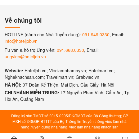
Về chúng tôi
HOTLINE (dành cho Nhà Tuyển dụng):
091 949 0330
, Email:
info@hoteljob.vn
Tư vấn & hỗ trợ Ứng viên:
091.668.0330
, Email:
ungvien@hoteljob.vn
Website:
Hoteljob.vn; Vieclamnhamay.vn; Hotelmart.vn;
Nghekhachsan.com; Travelmart.vn; Grabviec.vn
HÀ NỘI:
97 Doãn Kế Thiện, Mai Dịch, Cầu Giấy, Hà Nội
CHI NHÁNH MIỀN TRUNG:
17 Nguyễn Phan Vinh, Cẩm An, Tp
Hội An, Quảng Nam
Đăng ký sàn TMĐT số 2015-0205/ĐK/TMĐT của Bộ Công thương; GP
MXH số 348/GP-BTTTT của Bộ Thông tin Truyền thông việc làm nhà
hàng, tuyển dụng nhà hàng, việc làm nhà hàng khách sạn