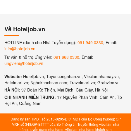
Về Hoteljob.vn
HOTLINE (dành cho Nhà Tuyển dụng):
091 949 0330
, Email:
info@hoteljob.vn
Tư vấn & hỗ trợ Ứng viên:
091 668 0330
, Email:
ungvien@hoteljob.vn
Website:
Hoteljob.vn; Tuyencongnhan.vn; Vieclamnhamay.vn;
Hotelmart.vn; Nghekhachsan.com; Travelmart.vn; Grabviec.vn
HÀ NỘI:
97 Doãn Kế Thiện, Mai Dịch, Cầu Giấy, Hà Nội
CHI NHÁNH MIỀN TRUNG:
17 Nguyễn Phan Vinh, Cẩm An, Tp
Hội An, Quảng Nam
Đăng ký sàn TMĐT số 2015-0205/ĐK/TMĐT của Bộ Công thương; GP
MXH số 348/GP-BTTTT của Bộ Thông tin Truyền thông việc làm nhà
hàng, tuyển dụng nhà hàng, việc làm nhà hàng khách sạn