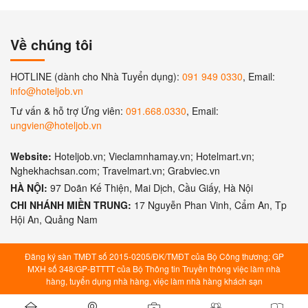
Về chúng tôi
HOTLINE (dành cho Nhà Tuyển dụng):
091 949 0330
, Email:
info@hoteljob.vn
Tư vấn & hỗ trợ Ứng viên:
091.668.0330
, Email:
ungvien@hoteljob.vn
Website:
Hoteljob.vn; Vieclamnhamay.vn; Hotelmart.vn;
Nghekhachsan.com; Travelmart.vn; Grabviec.vn
HÀ NỘI:
97 Doãn Kế Thiện, Mai Dịch, Cầu Giấy, Hà Nội
CHI NHÁNH MIỀN TRUNG:
17 Nguyễn Phan Vinh, Cẩm An, Tp
Hội An, Quảng Nam
Đăng ký sàn TMĐT số 2015-0205/ĐK/TMĐT của Bộ Công thương; GP
MXH số 348/GP-BTTTT của Bộ Thông tin Truyền thông việc làm nhà
hàng, tuyển dụng nhà hàng, việc làm nhà hàng khách sạn